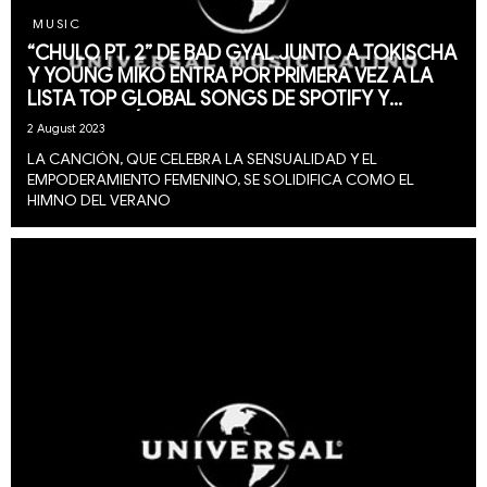
MUSIC
“CHULO PT. 2” DE BAD GYAL JUNTO A TOKISCHA
Y YOUNG MIKO ENTRA POR PRIMERA VEZ A LA
LISTA TOP GLOBAL SONGS DE SPOTIFY Y
ASCIENDE RÁPIDAMENTE AL PUESTO #131
2 August 2023
LA CANCIÓN, QUE CELEBRA LA SENSUALIDAD Y EL
EMPODERAMIENTO FEMENINO, SE SOLIDIFICA COMO EL
HIMNO DEL VERANO