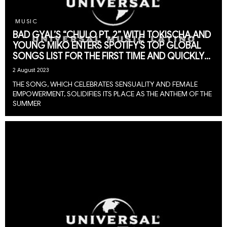
MUSIC
BAD GYAL’S “CHULO PT. 2” WITH TOKISCHA AND
YOUNG MIKO ENTERS SPOTIFY'S TOP GLOBAL
SONGS LIST FOR THE FIRST TIME AND QUICKLY
CLIMBS TO #131
2 August 2023
THE SONG, WHICH CELEBRATES SENSUALITY AND FEMALE
EMPOWERMENT, SOLIDIFIES ITS PLACE AS THE ANTHEM OF THE
SUMMER