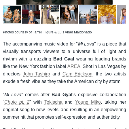
Photos courtesy of Farrell Figure & Luis Abad Maldonado
The accompanying music video for "
Mi Lova
" is a piece that
visually transports viewers to a universe full of light and
rhythm with a dazzling
Bad Gyal
wearing leading brands
like the New York fashion label
AREA
. Shot in Las Vegas by
directors
John Tashiro
and
Cam Erickson
, the two artists
exude a fresh vibe as they take the American city by storm.
“
Mi Lova
” comes after
Bad Gyal
’s explosive collaboration
“
Chulo pt. 2
” with
Tokischa
and
Young Miko
, taking her
original song to new levels, and resulting in an empowering
summer hit that promotes self-expression and authenticity.