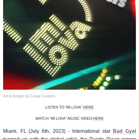
Art & Design by Cesar Cordero
LISTEN TO “MI LOVA”
HERE
WATCH “MI LOVA” MUSIC VIDEO
HERE
Miami, FL (July 6th, 2023) - International star
Bad Gyal