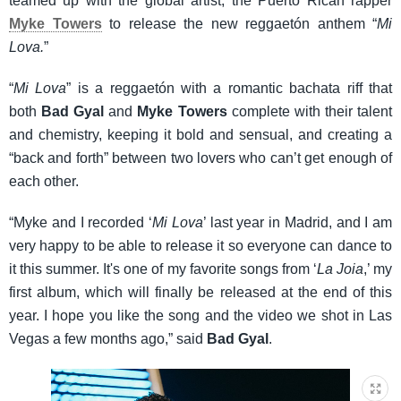
teamed up with the global artist, the Puerto Rican rapper
Myke Towers
to release the new reggaetón anthem “
Mi
Lova.
”
“
Mi Lova
” is a reggaetón with a romantic bachata riff that
both
Bad Gyal
and
Myke Towers
complete with their talent
and chemistry, keeping it bold and sensual, and creating a
“back and forth” between two lovers who can’t get enough of
each other.
“Myke and I recorded ‘
Mi Lova
’ last year in Madrid, and I am
very happy to be able to release it so everyone can dance to
it this summer. It's one of my favorite songs from ‘
La Joia
,’ my
first album, which will finally be released at the end of this
year. I hope you like the song and the video we shot in Las
Vegas a few months ago,” said
Bad Gyal
.