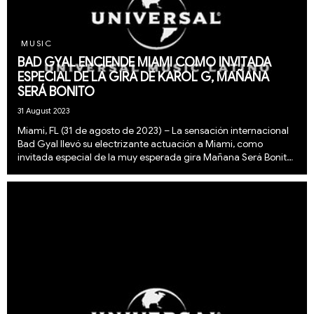
MUSIC
BAD GYAL ENCIENDE MIAMI COMO INVITADA
ESPECIAL DE LA GIRA DE KAROL G, MAÑANA
SERÁ BONITO
31 August 2023
Miami, FL (31 de agosto de 2023) – La sensación internacional
Bad Gyal llevó su electrizante actuación a Miami, como
invitada especial de la muy esperada gira Mañana Será Bonito
de Karol G en el Hard Rock Stadium el viernes 25 y sábado 26
de agosto. Los conciertos, que e...