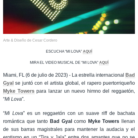
Arte & Diseño de Cesar Cordero
ESCUCHA “MI LOVA”
AQUÍ
MIRA EL VIDEO MUSICAL DE “MI LOVA”
AQUÍ
Miami, FL (6 de julio de 2023) - La estrella internacional
Bad
Gyal
se juntó con el artista global, el rapero puertorriqueño
Myke Towers
para lanzar un nuevo himno del reggaetón,
“
Mi Lova
”.
“
Mi Lova
” es un reggaetón con un suave riff de bachata
romántica que tanto
Bad Gyal
como
Myke Towers
llenan
de sus barras magistrales para mantener la audacia y el
erotismo en un “Tira y Jala” entre dos amantes que no se