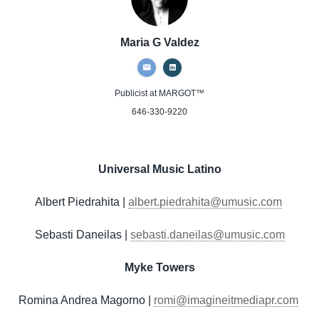
Maria G Valdez
Publicist
at MARGOT™
646-330-9220
Universal Music Latino
Albert Piedrahita |
albert.piedrahita@umusic.com
Sebasti Daneilas |
sebasti.daneilas@umusic.com
Myke Towers
Romina Andrea Magorno |
romi@imagineitmediapr.com