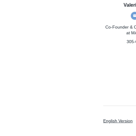
Valer
Co-Founder & Ch
at 
305-
English Version