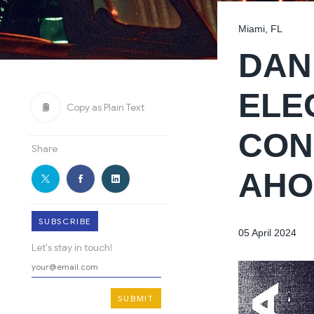
Miami, FL
DAN
ELE
Copy as Plain Text
CON
Share
AHO
SUBSCRIBE
05 April 2024
Let's stay in touch!