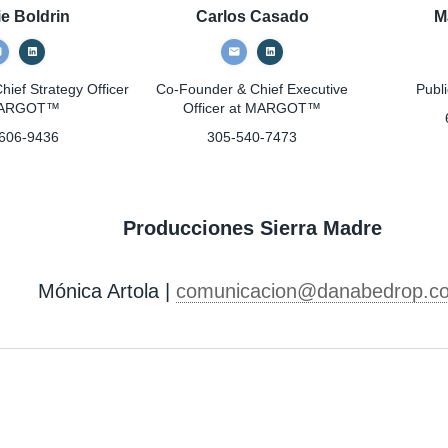
ie Boldrin
Carlos Casado
M
ief Strategy Officer
Co-Founder & Chief Executive
Publi
MARGOT™
Officer
at MARGOT™
606-9436
305-540-7473
Producciones Sierra Madre
Mónica Artola |
comunicacion@danabedrop.c