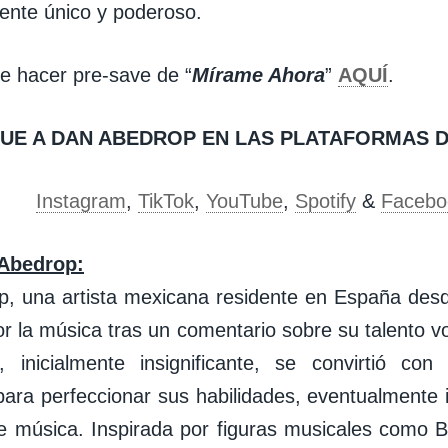
nte único y poderoso.
e hacer pre-save de “
Mírame Ahora
”
AQUÍ
.
GUE A DAN ABEDROP EN LAS PLATAFORMAS D
Instagram
,
TikTok
,
YouTube
,
Spotify
&
Facebo
Abedrop:
, una artista mexicana residente en España des
r la música tras un comentario sobre su talento vo
, inicialmente insignificante, se convirtió co
para perfeccionar sus habilidades, eventualmente
 música. Inspirada por figuras musicales como 