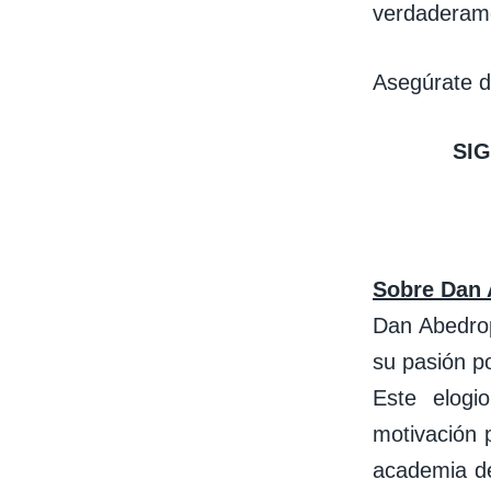
verdaderame
Asegúrate d
SI
Sobre Dan 
Dan Abedrop
su pasión po
Este elogio
motivación 
academia de