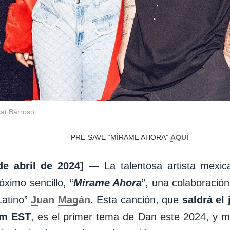
at Barroso
PRE-SAVE “MÍRAME AHORA”
AQUÍ
de abril de 2024]
— La talentosa artista mexi
óximo sencillo, “
Mírame Ahora
”, una colaboració
Latino”
Juan Magán
. Esta canción, que
saldrá el 
pm EST
, es el primer tema de Dan este 2024, y m