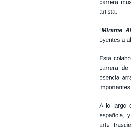
carrera mus
artista.
“
Mírame A
oyentes a a
Esta colabo
carrera de
esencia arr
importantes
A lo largo 
española, 
arte trasci