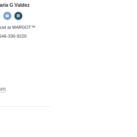
aria G Valdez
cist
at MARGOT™
646-330-9220
om