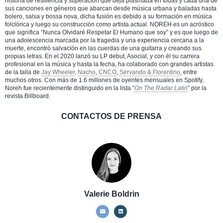
historia de resiliencia y superación que deja plasmada en todas y cada una de
sus canciones en géneros que abarcan desde música urbana y baladas hasta
bolero, salsa y bossa nova, dicha fusión es debido a su formación en música
folclórica y luego su construcción como artista actual. NOREH es un acróstico
que significa “Nunca Olvidaré Respetar El Humano que soy” y es que luego de
una adolescencia marcada por la tragedia y una experiencia cercana a la
muerte, encontró salvación en las cuerdas de una guitarra y creando sus
propias letras. En el 2020 lanzó su LP debut, Asocial, y con él su carrera
profesional en la música y hasta la fecha, ha colaborado con grandes artistas
de la talla de
Jay Wheeler
,
Nacho
,
CNCO
,
Servando & Florentino
, entre
muchos otros. Con más de 1.6 millones de oyentes mensuales en Spotify,
Noreh fue recientemente distinguido en la lista “
On The Radar Latin
” por la
revista Billboard.
CONTACTOS DE PRENSA
Valerie Boldrin