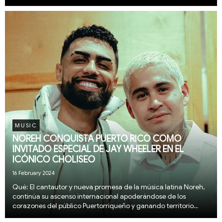
de semana. La energía era palpable y para hacer la noche aún
más especial, hubo un dueto junto...
MUSIC
NOREH CONQUISTA PUERTO RICO COMO
INVITADO ESPECIAL DE JAY WHEELER EN EL
ICÓNICO CHOLISEO
16 February 2024
Qué: El cantautor y nueva promesa de la música latina Noreh,
continúa su ascenso internacional apoderándose de los
corazones del público Puertorriqueño y ganando territorio
fuera de su natal Venezuela al participar en los dos históricos