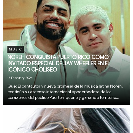
MUSIC
NOREH CONQUISTA PUERTO RICO COMO
INVITADO ESPECIAL DE JAY WHEELER EN EL
ICÓNICO CHOLISEO
16 February 2024
Qué: El cantautor y nueva promesa de la música latina Noreh,
continúa su ascenso internacional apoderándose de los
corazones del público Puertorriqueño y ganando territorio
fuera de su natal Venezuela al participar en los dos históricos
conciertos de Jay Wheeler como uno...