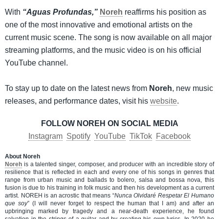
With
“Aguas Profundas,”
Noreh
reaffirms his position as
one of the most innovative and emotional artists on the
current music scene. The song is now available on all major
streaming platforms, and the music video is on his official
YouTube channel.
To stay up to date on the latest news from
Noreh
, new music
releases, and performance dates, visit his
website
.
FOLLOW NOREH ON SOCIAL MEDIA
Instagram
Spotify
YouTube
TikTok
Facebook
About Noreh
Noreh
is a talented singer, composer, and producer with an incredible story of
resilience that is reflected in each and every one of his songs in genres that
range from urban music and ballads to bolero, salsa and bossa nova, this
fusion is due to his training in folk music and then his development as a current
artist. NOREH is an acrostic that means “
Nunca Olvidaré Respetar El Humano
que soy
” (I will never forget to respect the human that I am) and after an
upbringing marked by tragedy and a near-death experience, he found
salvation in the strings of a guitar and by creating his own lyrics. In 2020 he