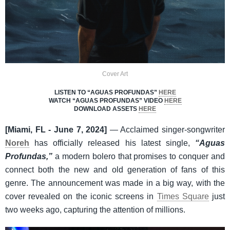
Cover Art
LISTEN TO “AGUAS PROFUNDAS”
HERE
WATCH “AGUAS PROFUNDAS” VIDEO
HERE
DOWNLOAD ASSETS
HERE
[Miami, FL - June 7, 2024]
— Acclaimed singer-songwriter
Noreh
​ has officially released his latest single,
“Aguas
Profundas,”
a modern bolero that promises to conquer and
connect both the new and old generation of fans of this
genre. The announcement was made in a big way, with the
cover revealed on the iconic screens in
Times Square
just
two weeks ago, capturing the attention of millions.