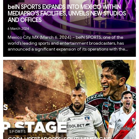
beIN SPORTS EXPANDS INTO MEXICO WITHIN
MEDIAPRO’S FACILITIES, UNVEILS NEW STUDIOS
AND OFFICES
6 March 2024
Mexico City, MX (March 6, 2024) – beIN SPORTS, one of the
world’s leading sports and entertainment broadcasters, has
announced a significant expansion of its operations with the
opening of new state-of-the-art studios and offices
within Mediapro’s facilities in Mexico Ci...
SPORTS