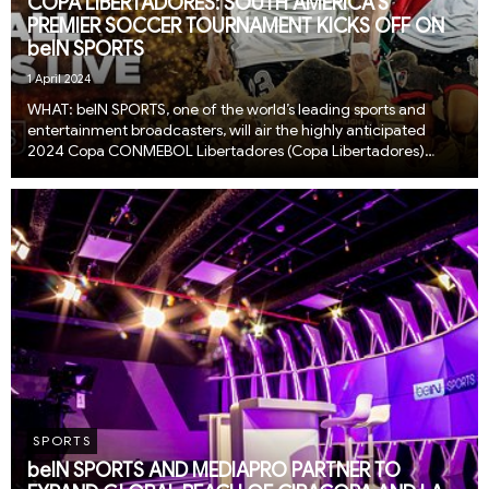
COPA LIBERTADORES: SOUTH AMERICA’S
PREMIER SOCCER TOURNAMENT KICKS OFF ON
beIN SPORTS
1 April 2024
WHAT: beIN SPORTS, one of the world’s leading sports and
entertainment broadcasters, will air the highly anticipated
2024 Copa CONMEBOL Libertadores (Copa Libertadores)
group stage, kicking off on April 2nd. Soccer fans across South
America are gearing up to watch the th...
SPORTS
beIN SPORTS AND MEDIAPRO PARTNER TO