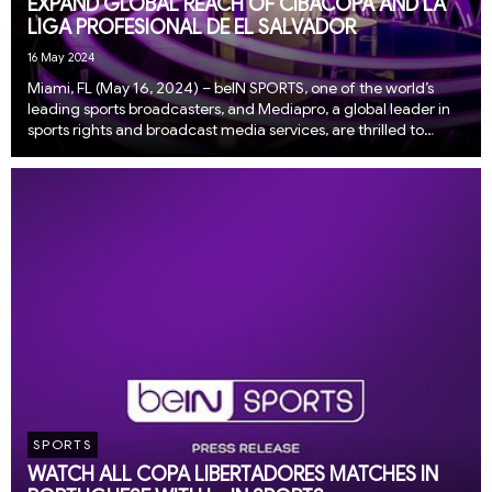
EXPAND GLOBAL REACH OF CIBACOPA AND LA
LIGA PROFESIONAL DE EL SALVADOR
16 May 2024
Miami, FL (May 16, 2024) – beIN SPORTS, one of the world’s
leading sports broadcasters, and Mediapro, a global leader in
sports rights and broadcast media services, are thrilled to
announce a groundbreaking partnership in a significant move
towards expanding the global f...
SPORTS
WATCH ALL COPA LIBERTADORES MATCHES IN