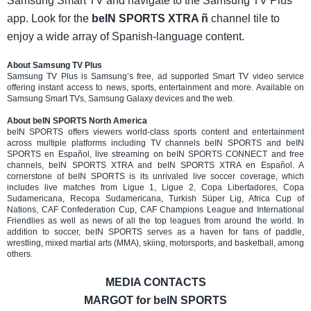
Samsung Smart TV and navigate to the Samsung TV Plus
app. Look for the
beIN SPORTS XTRA ñ
channel tile to
enjoy a wide array of Spanish-language content.
About Samsung TV Plus
Samsung TV Plus is Samsung’s free, ad supported Smart TV video service
offering instant access to news, sports, entertainment and more. Available on
Samsung Smart TVs, Samsung Galaxy devices and the web.
About beIN SPORTS North America
beIN SPORTS offers viewers world-class sports content and entertainment
across multiple platforms including TV channels beIN SPORTS and beIN
SPORTS en Español, live streaming on beIN SPORTS CONNECT and free
channels, beIN SPORTS XTRA and beIN SPORTS XTRA en Español. A
cornerstone of beIN SPORTS is its unrivaled live soccer coverage, which
includes live matches from Ligue 1, Ligue 2, Copa Libertadores, Copa
Sudamericana, Recopa Sudamericana, Turkish Süper Lig, Africa Cup of
Nations, CAF Confederation Cup, CAF Champions League and International
Friendlies as well as news of all the top leagues from around the world. In
addition to soccer, beIN SPORTS serves as a haven for fans of paddle,
wrestling, mixed martial arts (MMA), skiing, motorsports, and basketball, among
others.
MEDIA CONTACTS
MARGOT for beIN SPORTS