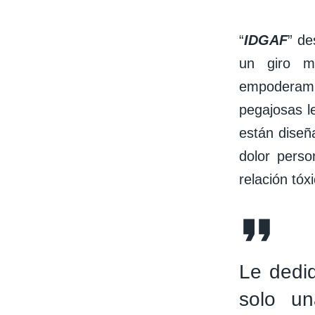
“
IDGAF
” de
un giro m
empoderami
pegajosas l
están diseñ
dolor pers
relación tóx
Le dedi
solo un