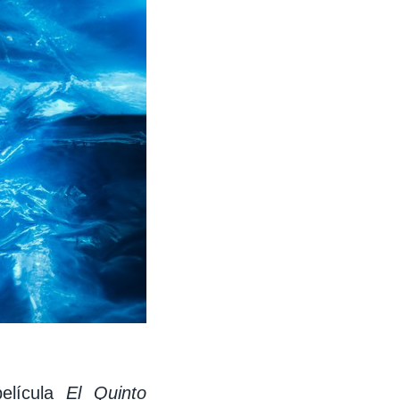
película
El Quinto