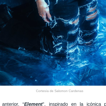
Cortesía de Salomon Cardenas
 anterior, “
Element
”, inspirado en la icónica 