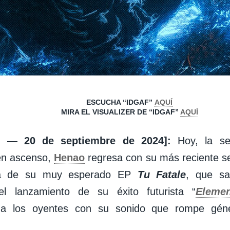
ESCUCHA “IDGAF”
AQUÍ
MIRA EL VISUALIZER DE “IDGAF”
AQUÍ
L — 20 de septiembre de 2024]:
Hoy, la se
en ascenso,
Henao
regresa con su más reciente sen
ma de su muy esperado EP
Tu Fatale
, que sa
l lanzamiento de su éxito futurista “
Eleme
 a los oyentes con su sonido que rompe géne