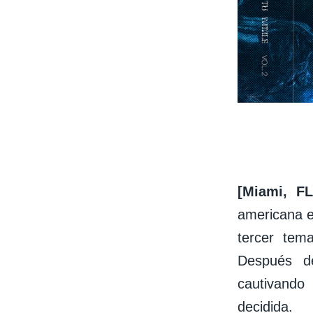
[Miami, F
americana 
tercer te
Después de
cautivando
decidida.