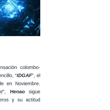
nsación colombo-
cillo, “
IDGAF
”, el
le en Noviembre.
nt
”,
Henao
sigue
ros y su actitud