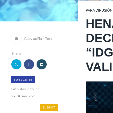
PARA DIFUSIÓN
HEN
DEC
Copy as Plain Text
“ID
Share
VAL
SUBSCRIBE
Let's stay in touch!