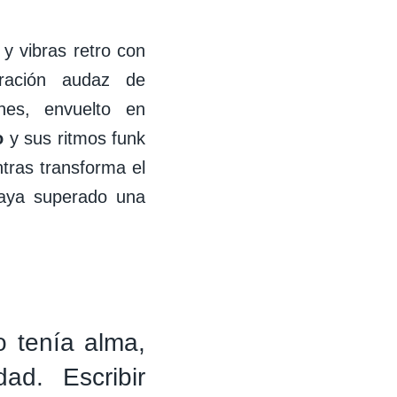
 y vibras retro con
ración audaz de
nes, envuelto en
o
y sus ritmos funk
tras transforma el
haya superado una
o tenía alma,
ad. Escribir