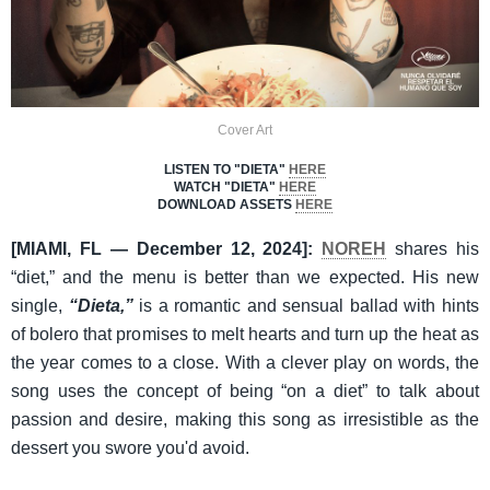
Cover Art
LISTEN TO "DIETA"
HERE
WATCH "DIETA"
HERE
DOWNLOAD ASSETS
HERE
[MIAMI, FL — December 12, 2024]:
NOREH
shares his
“diet,” and the menu is better than we expected. His new
single,
“Dieta,”
is a romantic and sensual ballad with hints
of bolero that promises to melt hearts and turn up the heat as
the year comes to a close. With a clever play on words, the
song uses the concept of being “on a diet” to talk about
passion and desire, making this song as irresistible as the
dessert you swore you'd avoid.