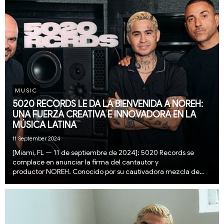
MUSIC
5020 RECORDS LE DA LA BIENVENIDA A NOREH:
UNA FUERZA CREATIVA E INNOVADORA EN LA
MÚSICA LATINA
11 September 2024
[Miami, FL — 11 de septiembre de 2024]: 5020 Records se
complace en anunciar la firma del cantautor y
productor NOREH. Conocido por su cautivadora mezcla de
balada y pop con una lírica urbana, este artista venezolano
aporta un sonido único que integra de manera impecable...