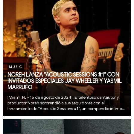
MUSIC
NOREH LANZA "ACOUSTIC SESSIONS #1" CON
INVITADOS ESPECIALES JAY WHEELER Y YASMIL
MARRUFO
[Miami, FL - 15 de agosto de 2024]: El talentoso cantautor y
productor Noreh sorprendió a sus seguidores con el
lanzamiento de “Acoustic Sessions #1”, un compendio íntimo
que reúne versiones acústicas de ocho de sus canciones más
exitosas, mostrando una faceta más person...