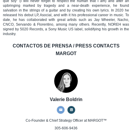
que soy” (I will never forget to respect the human that I am) and after an
upbringing marked by tragedy and a near-death experience, he found
salvation in the strings of a guitar and by creating his own lyrics. In 2020 he
released his debut LP, Asocial, and with it his professional career in music. To
date, he has collaborated with great artists such as Jay Wheeler, Nacho,
CNCO, Servando & Florentino, among many others. Recently, NOREH was
signed by 5020 Records, a Sony Music US label, solidifying his growth in the
industry.
CONTACTOS DE PRENSA / PRESS CONTACTS
MARGOT
Valerie Boldrin
Co-Founder & Chief Strategy Officer
at MARGOT™
305-606-9436