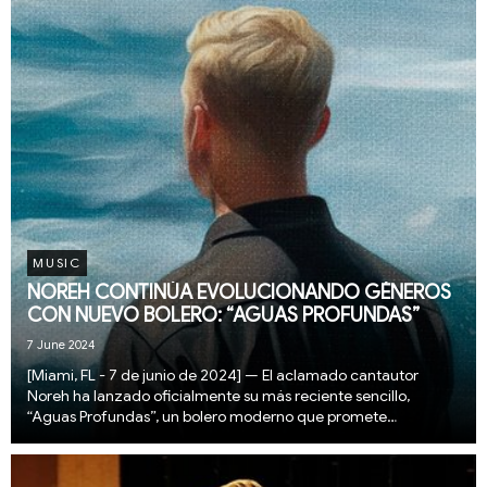
MUSIC
NOREH CONTINÚA EVOLUCIONANDO GÉNEROS
CON NUEVO BOLERO: “AGUAS PROFUNDAS”
7 June 2024
[Miami, FL - 7 de junio de 2024] — El aclamado cantautor
Noreh ha lanzado oficialmente su más reciente sencillo,
“Aguas Profundas”, un bolero moderno que promete
conquistar y conectar tanto a la nueva como a la vieja
generación de amantes de este género. El anuncio se hi...