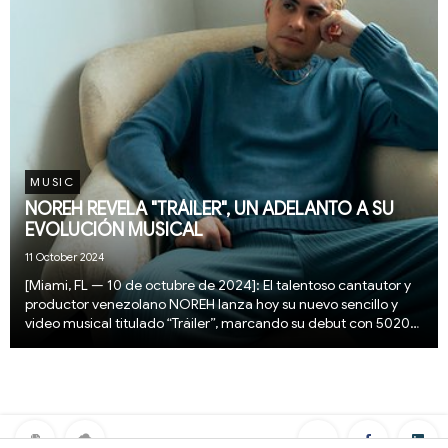
MUSIC
NOREH REVELA "TRÁILER", UN ADELANTO A SU
EVOLUCIÓN MUSICAL
11 October 2024
[Miami, FL — 10 de octubre de 2024]: El talentoso cantautor y
productor venezolano NOREH lanza hoy su nuevo sencillo y
video musical titulado “Tráiler”, marcando su debut con 5020
Records. Esta balada no solo resalta por su original temática,
sino que también representa ...