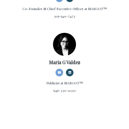
Co-Founder & Chief Executive Officer
at MARGOT™
305-540-7473
Maria G Valdez
Publicist
at MARGOT™
646-330-9220