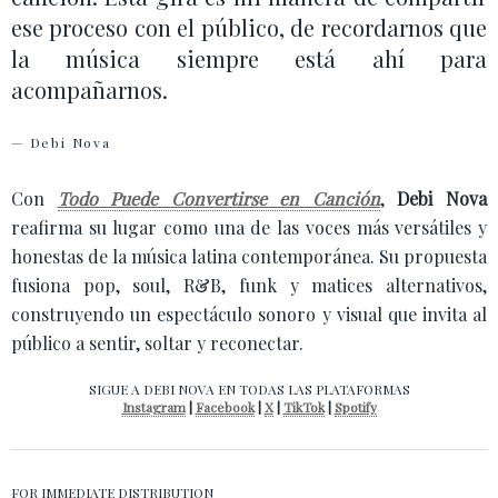
ese proceso con el público, de recordarnos que
la música siempre está ahí para
acompañarnos.
— Debi Nova
Con
Todo Puede Convertirse en Canción
,
Debi Nova
reafirma su lugar como una de las voces más versátiles y
honestas de la música latina contemporánea. Su propuesta
fusiona pop, soul, R&B, funk y matices alternativos,
construyendo un espectáculo sonoro y visual que invita al
público a sentir, soltar y reconectar.
SIGUE A DEBI NOVA EN TODAS LAS PLATAFORMAS
Instagram
|
Facebook
|
X
|
TikTok
|
Spotify
FOR IMMEDIATE DISTRIBUTION