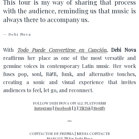
This tour is my way of sharing that process
with the audience, reminding us that music is
always there to accompany us.
— Debi Nova
With
Todo Puede Convertirse en Canción
,
Debi Nova
reaffirms her place as one of the most versatile and
genuine voices in contemporary Latin music. Her work
fuses pop, soul, R&B, funk, and alternative touches,
creating a sonic and visual experience that invites
audiences to feel, let go, and reconnect.
FOLLOW DEBI NOVA ON ALL PLATFORMS
Instagram
|
Facebook
|
X
|
TikTok
|
Spotify
—
CONTACTOS DE PRENSA | MEDIA CONTACTS
MARGOT ™ for Debi Nova