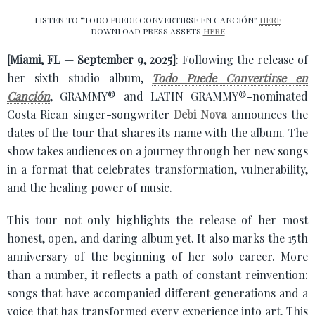
LISTEN TO “TODO PUEDE CONVERTIRSE EN CANCIÓN”
HERE
DOWNLOAD PRESS ASSETS
HERE
[Miami, FL — September 9, 2025]
: Following the release of
her sixth studio album,
Todo Puede Convertirse en
Canción
, GRAMMY® and LATIN GRAMMY®-nominated
Costa Rican singer-songwriter
Debi Nova
announces the
dates of the tour that shares its name with the album. The
show takes audiences on a journey through her new songs
in a format that celebrates transformation, vulnerability,
and the healing power of music.
This tour not only highlights the release of her most
honest, open, and daring album yet. It also marks the 15th
anniversary of the beginning of her solo career. More
than a number, it reflects a path of constant reinvention:
songs that have accompanied different generations and a
voice that has transformed every experience into art. This