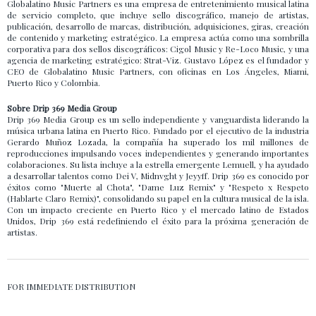
Globalatino Music Partners es una empresa de entretenimiento musical latina
de servicio completo, que incluye sello discográfico, manejo de artistas,
publicación, desarrollo de marcas, distribución, adquisiciones, giras, creación
de contenido y marketing estratégico. La empresa actúa como una sombrilla
corporativa para dos sellos discográficos: Cigol Music y Re-Loco Music, y una
agencia de marketing estratégico: Strat-Viz. Gustavo López es el fundador y
CEO de Globalatino Music Partners, con oficinas en Los Ángeles, Miami,
Puerto Rico y Colombia.
Sobre Drip 369 Media Group
Drip 369 Media Group es un sello independiente y vanguardista liderando la
música urbana latina en Puerto Rico. Fundado por el ejecutivo de la industria
Gerardo Muñoz Lozada, la compañía ha superado los mil millones de
reproducciones impulsando voces independientes y generando importantes
colaboraciones. Su lista incluye a la estrella emergente Lemuell, y ha ayudado
a desarrollar talentos como Dei V, Midnvght y Jeyyff. Drip 369 es conocido por
éxitos como "Muerte al Chota", "Dame Luz Remix" y "Respeto x Respeto
(Hablarte Claro Remix)", consolidando su papel en la cultura musical de la isla.
Con un impacto creciente en Puerto Rico y el mercado latino de Estados
Unidos, Drip 369 está redefiniendo el éxito para la próxima generación de
artistas.
FOR IMMEDIATE DISTRIBUTION