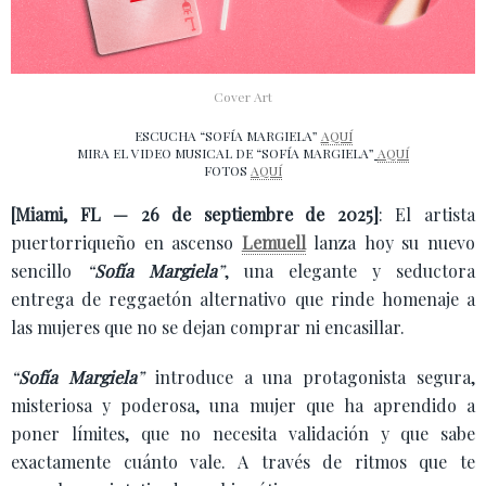
Cover Art
ESCUCHA “SOFÍA MARGIELA”
AQUÍ
MIRA EL VIDEO MUSICAL DE “SOFÍA MARGIELA”
AQUÍ
FOTOS
AQUÍ
[Miami, FL — 26 de septiembre de 2025]
: El artista
puertorriqueño en ascenso
Lemuell
lanza hoy su nuevo
sencillo
“
Sofía Margiela
”
, una elegante y seductora
entrega de reggaetón alternativo que rinde homenaje a
las mujeres que no se dejan comprar ni encasillar.
“
Sofía Margiela
”
introduce a una protagonista segura,
misteriosa y poderosa, una mujer que ha aprendido a
poner límites, que no necesita validación y que sabe
exactamente cuánto vale. A través de ritmos que te