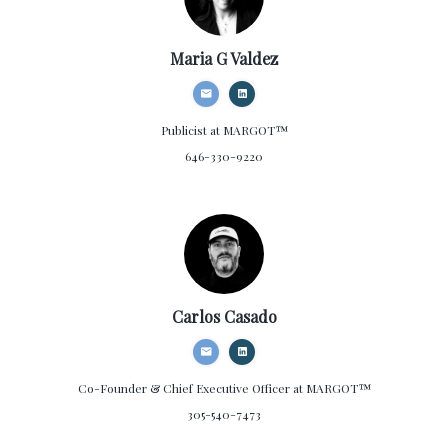
Maria G Valdez
Publicist
at MARGOT™
646-330-9220
Carlos Casado
Co-Founder & Chief Executive Officer
at MARGOT™
305-540-7473