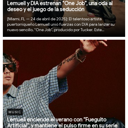
Lemuell y DIA estrenan “One Job”, una oda al
deseo y el juego de la seducción
[Miami, FL — 24 de abril de 2025]: El talentoso artista
puertorriqueño Lemuell unió fuerzas con DIA para lanzar su
nuevo sencillo, “One Job”, producido por Tucker. Este
reggaetón vibrante cautivará a los oyentes con su ritmo
seductor y letras ingeniosas que capturan la e...
MUSIC
Lemuell enciende el verano con “Fueguito
Artificial”, y mantiene el pulso firme en su serie