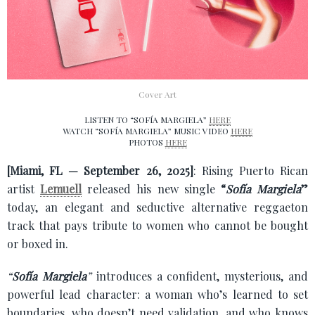
Cover Art
LISTEN TO “SOFÍA MARGIELA”
HERE
WATCH “SOFÍA MARGIELA” MUSIC VIDEO
HERE
PHOTOS
HERE
[Miami, FL — September 26, 2025]
: Rising Puerto Rican
artist
Lemuell
released his new single
“
Sofía Margiela
”
today, an elegant and seductive alternative reggaeton
track that pays tribute to women who cannot be bought
or boxed in.
“
Sofía Margiela
”
introduces a confident, mysterious, and
powerful lead character: a woman who’s learned to set
boundaries, who doesn’t need validation, and who knows