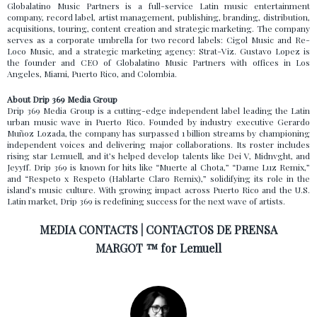
Globalatino Music Partners is a full-service Latin music entertainment
company, record label, artist management, publishing, branding, distribution,
acquisitions, touring, content creation and strategic marketing. The company
serves as a corporate umbrella for two record labels: Cigol Music and Re-
Loco Music, and a strategic marketing agency: Strat-Viz. Gustavo Lopez is
the founder and CEO of Globalatino Music Partners with offices in Los
Angeles, Miami, Puerto Rico, and Colombia.
About Drip 369 Media Group
Drip 369 Media Group is a cutting-edge independent label leading the Latin
urban music wave in Puerto Rico. Founded by industry executive Gerardo
Muñoz Lozada, the company has surpassed 1 billion streams by championing
independent voices and delivering major collaborations. Its roster includes
rising star Lemuell, and it’s helped develop talents like Dei V, Midnvght, and
Jeyyff. Drip 369 is known for hits like “Muerte al Chota,” “Dame Luz Remix,”
and “Respeto x Respeto (Hablarte Claro Remix),” solidifying its role in the
island’s music culture. With growing impact across Puerto Rico and the U.S.
Latin market, Drip 369 is redefining success for the next wave of artists.
MEDIA CONTACTS | CONTACTOS DE PRENSA
MARGOT ™ for Lemuell