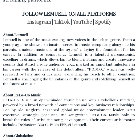
FOLLOW LEMUELL ON ALL PLATFORMS
Instagram
|
TikTok
|
YouTube
|
Spotify
About Lemuell
Lemuell is one of the most exciting new voices in the urban genre. From a
young age, he showed an innate interest in music, composing alongside his
parents, amateur musicians, at the age of 4, laying the foundation for his
career. In addition to composing, Lemuell is a talented percussionist,
excelling in drums, which allows him to blend rhythms and create innovative
sounds that attract a wide audience. 2024 marked an important milestone in
his career with the release of his debut album “F.O.M.O.,” which was well-
received by fans and critics alike, expanding his reach to other countries.
Lemuell is challenging the boundaries of the genre and solidifying himself as
the future of music.
About ReLo-Co Music
ReLo-Co. Music an open-minded music house with a rebellious mindset,
powered by a broad network of connections and key business relationships.
Led by Ale Reglero, seasoned global music entertainment leader, A&R
executive, strategist, producer, and songwriter. ReLo-Co. Music looks to
break the rules of artist and song development. Their current artist roster
includes DeMasters, Ysa C, Pablo EEE, & Lemuell.
About Globalatino