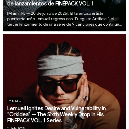
de lanzamientos de FINEPACK VOL. 1
[Miami, FL — 20 de junio de 2025]: El talentoso artista
puertorriqueño Lemuell regresa con “Fueguito Artificial”, el
tercer lanzamiento de una serie de 9 canciones que continúa
demostrando que la innovación y las propuestas frescas son el
futuro de la música urbana latin...
MUSIC
Lemuell Ignites Desire and Vulnerability in
“Orkidea” — The Sixth Weekly Drop in His
FINEPACK VOL. 1 Series
11 July 2025