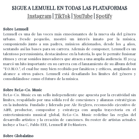
SIGUE A LEMUELL EN TODAS LAS PLATAFORMAS
Instagram
|
TikTok
|
YouTube
|
Spotify
Sobre Lemuell
Lemuell es una de las voces más emocionantes de la nueva ola del género
urbano. Desde pequeño, mostró un interés innato por la música,
componiendo junto a sus padres, músicos aficionados, desde los 4 años,
sentando así las bases para su carrera. Además de componer, Lemuell es un
talentoso percusionista, destacándose en la batería, lo que le permite fusionar
ritmos y crear sonidos innovadores que atraen a una amplia audiencia. El 2024
marcó un hito importante en su carrera con el lanzamiento de su álbum debut
“F.O.M.O.”, el cual fue muy bien recibido por fanáticos y críticos, ampliando su
alcance a otros países. Lemuell está desafiando los límites del género y
consolidándose como el futuro de la música.
Sobre ReLo-Co. Music
ReLo-Co. Music es un sello independiente que apuesta por la creatividad sin
límites, respaldado por una sólida red de conexiones y alianzas estratégicas
en la industria. Fundado y liderado por Ale Reglero, reconocido ejecutivo de
A&R, productor, compositor y estratega con amplia trayectoria en el
entretenimiento musical global, ReLo-Co. Music redefine las reglas del
desarrollo artístico y la creación de canciones. Su roster de artistas actuales
incluye a Ysa C, Pablo EEE, Lemuell & DeMasters.
Sobre Globalatino