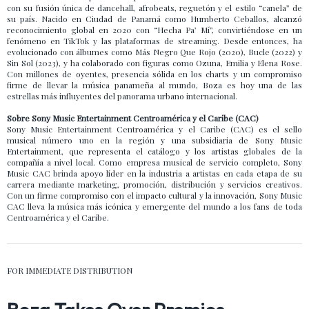
con su fusión única de dancehall, afrobeats, reguetón y el estilo “canela” de
su país. Nacido en Ciudad de Panamá como Humberto Ceballos, alcanzó
reconocimiento global en 2020 con “Hecha Pa’ Mí”, convirtiéndose en un
fenómeno en TikTok y las plataformas de streaming. Desde entonces, ha
evolucionado con álbumes como Más Negro Que Rojo (2020), Bucle (2022) y
Sin Sol (2023), y ha colaborado con figuras como Ozuna, Emilia y Elena Rose.
Con millones de oyentes, presencia sólida en los charts y un compromiso
firme de llevar la música panameña al mundo, Boza es hoy una de las
estrellas más influyentes del panorama urbano internacional.
Sobre Sony Music Entertainment Centroamérica y el Caribe (CAC)
Sony Music Entertainment Centroamérica y el Caribe (CAC) es el sello
musical número uno en la región y una subsidiaria de Sony Music
Entertainment, que representa el catálogo y los artistas globales de la
compañía a nivel local. Como empresa musical de servicio completo, Sony
Music CAC brinda apoyo líder en la industria a artistas en cada etapa de su
carrera mediante marketing, promoción, distribución y servicios creativos.
Con un firme compromiso con el impacto cultural y la innovación, Sony Music
CAC lleva la música más icónica y emergente del mundo a los fans de toda
Centroamérica y el Caribe.
FOR IMMEDIATE DISTRIBUTION