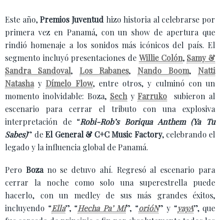
Este año,
Premios Juventud
hizo historia al celebrarse por
primera vez en Panamá, con un show de apertura que
rindió homenaje a los sonidos más icónicos del país. El
segmento incluyó presentaciones de
Willie Colón
,
Samy &
Sandra Sandoval
,
Los Rabanes
,
Nando Boom
,
Natti
Natasha
y
Dímelo Flow
, entre otros, y culminó con un
momento inolvidable: Boza,
Sech
y
Farruko
subieron al
escenario para cerrar el tributo con una explosiva
interpretación de “
Robi-Rob’s Boriqua Anthem (Ya Tu
Sabes)
” de
El General & C+C Music Factory
, celebrando el
legado y la influencia global de Panamá.
Pero
Boza
no se detuvo ahí. Regresó al escenario para
cerrar la noche como solo una superestrella puede
hacerlo, con un medley de sus más grandes éxitos,
incluyendo “
Ella
”, “
Hecha Pa’ Mí
”, “
orióN
” y “
yayA
”, que