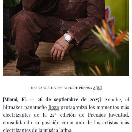
DESCARGA MATERIALES DE PRENSA
AQUÍ
[Miami, FL — 26 de septiembre de 2025]
: Anoche, el
hitmaker panameño
Boza
protagonizó los momentos más
electrizantes de la 22ª edición de
Premios Juventud
,
consolidando su posición como uno de los artistas más
electrizantes de la música latina.