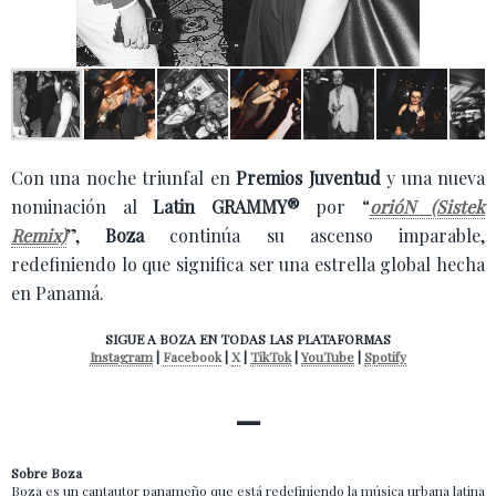
Con una noche triunfal en
Premios Juventud
y una nueva
nominación al
Latin GRAMMY®
por “
orióN (Sistek
Remix)
”,
Boza
continúa su ascenso imparable,
redefiniendo lo que significa ser una estrella global hecha
en Panamá.
SIGUE A BOZA EN TODAS LAS PLATAFORMAS
Instagram
|
Facebook
|
X
|
TikTok
|
YouTube
|
Spotify
​—
Sobre Boza
Boza es un cantautor panameño que está redefiniendo la música urbana latina