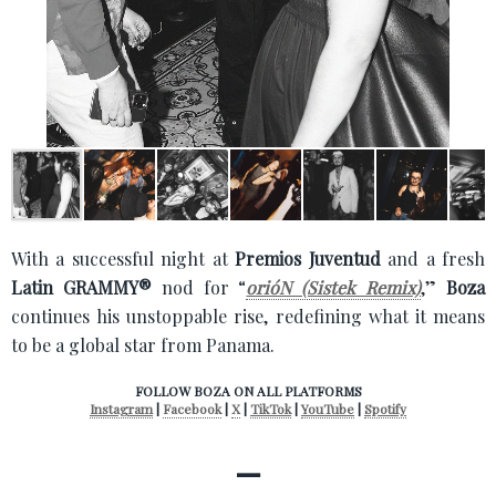
With a successful night at
Premios Juventud
and a fresh
Latin GRAMMY®
nod for “
orióN (Sistek Remix)
,”
Boza
continues his unstoppable rise, redefining what it means
to be a global star from Panama.
FOLLOW BOZA ON ALL PLATFORMS
Instagram
|
Facebook
|
X
|
TikTok
|
YouTube
|
Spotify
—