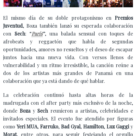
El mismo día de su doble protagonismo en
Premios
Juventud
, Boza también lanzó su esperada colaboración
con
Sech
: “
París
”, una balada sensual con toques de
afrobeats y reggaetón que habla de segundas
oportunidades, amores no resueltos y el deseo de escapar
juntos hacia una nueva vida. Con versos llenos de
vulnerabilidad y un ritmo irresistible, la canción reúne a
dos de los artistas más grandes de Panamá en una
colaboración que ya está dando de qué hablar.
La celebración continuó hasta altas horas de la
madrugada con el after party más exclusivo de la noche,
donde
Boza
y
Sech
reunieron a artistas, celebridades e
invitados especiales. El evento fue atendido por figuras
como
Yeri MUA
,
Farruko
,
Bad Gyal
,
Hamilton
,
Luz Gaggi
y
Morat
, entre otros, para seguir festejando el orgullo