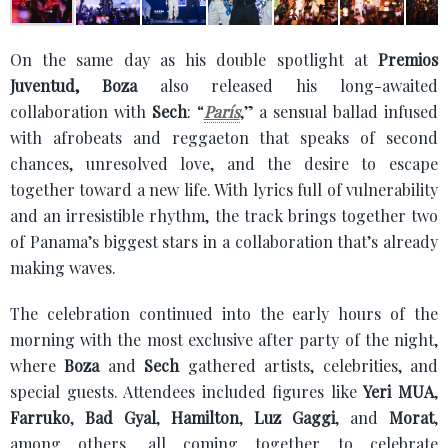
On the same day as his double spotlight at
Premios
Juventud,
Boza
also released his long-awaited
collaboration with
Sech
: “
París
,” a sensual ballad infused
with afrobeats and reggaeton that speaks of second
chances, unresolved love, and the desire to escape
together toward a new life. With lyrics full of vulnerability
and an irresistible rhythm, the track brings together two
of Panama’s biggest stars in a collaboration that’s already
making waves.
The celebration continued into the early hours of the
morning with the most exclusive after party of the night,
where
Boza
and
Sech
gathered artists, celebrities, and
special guests. Attendees included figures like
Yeri MUA
,
Farruko
,
Bad Gyal
,
Hamilton
,
Luz Gaggi
, and
Morat
,
among others, all coming together to celebrate