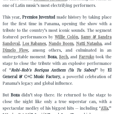
one of Latin music’s most electrifying performers.
This year,
Premios Juventud
made history by taking place
for the first time in Panama, opening the show with a
tribute to the country’s most iconic sounds. The segment
featured performances by
Willie Colón
,
Samy & Sandra
Sandoval
,
Los Rabanes
,
Nando Boom
,
Natti Natasha
, and
Dímelo Flow
, among others, and culminated in an
unforgettable moment:
Boza
,
Sech
, and
Farruko
took the
stage to close the tribute with an explosive performance
of “
Robi-Rob’s Boriqua Anthem (Ya Tu Sabes)
” by
El
General & C+C Music Factory
, a powerful celebration of
Panama’s legacy and global influence.
But
Boza
didn’t stop there. He returned to the stage to
close the night like only a true superstar can, with a
spectacular medley of his biggest hits — including “
Ella
,”