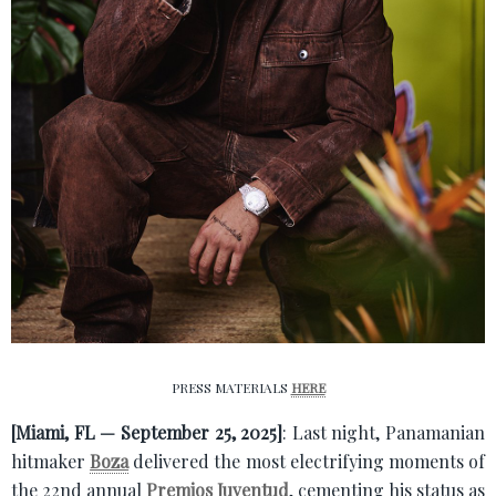
PRESS MATERIALS
HERE
[Miami, FL — September 25, 2025]
: Last night, Panamanian
hitmaker
Boza
delivered the most electrifying moments of
the 22nd annual
Premios Juventud
, cementing his status as