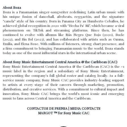
About Boza
Boza is a Panamanian singer-songwriter redefining Latin urban music with
his unique fusion of dancehall, afrobeats, reggaetón, and the signature
“canela” style of his country. Born in Panama City as Humberto Ceballos, he
achieved global recognition in 2020 with “Hecha Pa’ Mí”, which became a viral
phenomenon on TikTok and streaming platforms. Since then, he has
continued to evolve with albums like Más Negro Que Rojo (2020), Bucle
(2022), and Sin Sol (2023), and has collaborated with artists such as Ozuna,
Emilia, and Elena Rose. With millions of listeners, strong chart presence, and
a firm commitment to bringing Panamanian music to the world, Boza stands
today as one of the most influential stars in the international urban scene.
About Sony Music Entertainment Central America & the Caribbean (CAC)
Sony Music Entertainment Central America & the Caribbean (CAC) is the #1
music label in the region and a subsidiary of Sony Music Entertainment,
representing the company’s full global roster and catalog locally. As a full-
service music company, Sony Music CAC provides industry-leading support
to artists at every stage of their careers through marketing, promotion,
distribution, and creative services. With a commitment to cultural impact and
innovation, Sony Music CAC brings the world’s most iconic and emerging
music to fans across Central America and the Caribbean.
CONTACTOS DE PRENSA | MEDIA CONTACTS
MARGOT ™ for Sony Music CAC