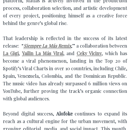
platform, Matías is actively involved in the production
process, collaboration selection, and artistic development
of every project, positioning himself as a creative force
behind the genre’s global rise.
That leadership is reflected in the success of its latest
release: “
Siempre La Más Remix
,” a collaboration between
La Gigi
,
Yailin La Más Viral
, and
Ceky Viciny
, which has
become a viral phenomenon, landing in the Top 20 of
Spotify’s Viral Charts in over 10 countries, including Chile,
Spain, Venezuela, Colombia, and the Dominican Republic.
The music video has already surpassed 6 million views on
YouTube, further proving the track’s organic connection
with global audiences.
Beyond digital success,
Alofoke
continues to expand its
reach as a cultural engine for the urban movement, with
growing editorial, media, and social impact. This month,