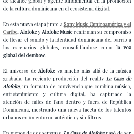
de alcance global y agente fundamental en la promoción
de la cultura dominicana en el ecosistema digital.
En esta nueva etapa junto a
Sony Music Centroamérica y el
Caribe
,
Alofoke
y
Alofoke Music
reafirman su compromiso
de llevar el sonido y la identidad dominicana del barrio a
los escenarios globales, consolidándose como
la voz
global del dembow
.
El universo de
Alofoke
va mucho más allá de la música
grabada. La reciente producción del reality
La Casa de
Alofoke
, un formato de convivencia que combina música,
entretenimiento y cultura digital, ha capturado la
atención de miles de fans dentro y fuera de República
Dominicana, mostrando una nueva faceta de los talentos
urbanos en un entorno auténtico y sin filtros.
En menos de dos semanas,
La Casa de Alofoke
pasó de ser