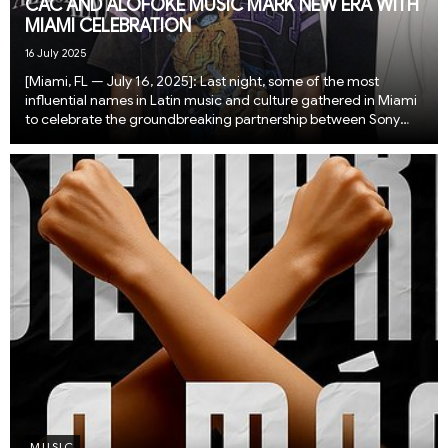
CAC AND ALOFOKE MUSIC MARK NEW ERA WITH
MIAMI CELEBRATION
16 July 2025
[Miami, FL — July 16, 2025]: Last night, some of the most
influential names in Latin music and culture gathered in Miami
to celebrate the groundbreaking partnership between Sony
Music Central America and the Caribbean (CAC) and Alofoke
Music, led by Dominican media mogul...
MUSIC