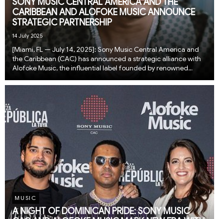
SONY MUSIC CENTRAL AMERICA AND THE
CARIBBEAN AND ALOFOKE MUSIC ANNOUNCE
STRATEGIC PARTNERSHIP
14 July 2025
[Miami, FL — July 14, 2025]: Sony Music Central America and
the Caribbean (CAC) has announced a strategic alliance with
Alofoke Music, the influential label founded by renowned
media mogul and cultural tastemaker Santiago “Alofoke”
Matías. Under the agreement, Sony Music...
MUSIC
A NIGHT OF DOMINICAN PRIDE: SONY MUSIC