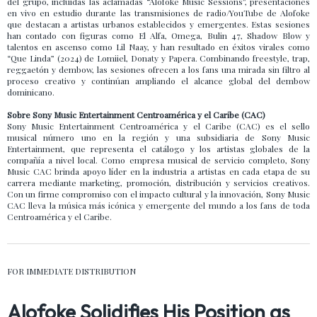
del grupo, incluidas las aclamadas “Alofoke Music Sessions”, presentaciones
en vivo en estudio durante las transmisiones de radio/YouTube de Alofoke
que destacan a artistas urbanos establecidos y emergentes. Estas sesiones
han contado con figuras como El Alfa, Omega, Bulin 47, Shadow Blow y
talentos en ascenso como Lil Naay, y han resultado en éxitos virales como
“Que Linda” (2024) de Lomiiel, Donaty y Papera. Combinando freestyle, trap,
reggaetón y dembow, las sesiones ofrecen a los fans una mirada sin filtro al
proceso creativo y continúan ampliando el alcance global del dembow
dominicano.
Sobre Sony Music Entertainment Centroamérica y el Caribe (CAC)
Sony Music Entertainment Centroamérica y el Caribe (CAC) es el sello
musical número uno en la región y una subsidiaria de Sony Music
Entertainment, que representa el catálogo y los artistas globales de la
compañía a nivel local. Como empresa musical de servicio completo, Sony
Music CAC brinda apoyo líder en la industria a artistas en cada etapa de su
carrera mediante marketing, promoción, distribución y servicios creativos.
Con un firme compromiso con el impacto cultural y la innovación, Sony Music
CAC lleva la música más icónica y emergente del mundo a los fans de toda
Centroamérica y el Caribe.
FOR IMMEDIATE DISTRIBUTION
Alofoke Solidifies His Position as