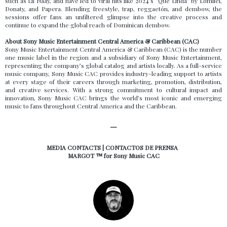
such as Lil Naay, and have led to viral hits like 2024’s “Que Linda” by Lomiiel,
Donaty, and Papera. Blending freestyle, trap, reggaetón, and dembow, the
sessions offer fans an unfiltered glimpse into the creative process and
continue to expand the global reach of Dominican dembow.
About Sony Music Entertainment Central America & Caribbean (CAC)
Sony Music Entertainment Central America & Caribbean (CAC) is the number
one music label in the region and a subsidiary of Sony Music Entertainment,
representing the company’s global catalog and artists locally. As a full-service
music company, Sony Music CAC provides industry-leading support to artists
at every stage of their careers through marketing, promotion, distribution,
and creative services. With a strong commitment to cultural impact and
innovation, Sony Music CAC brings the world’s most iconic and emerging
music to fans throughout Central America and the Caribbean.
—
MEDIA CONTACTS | CONTACTOS DE PRENSA
MARGOT ™ for Sony Music CAC