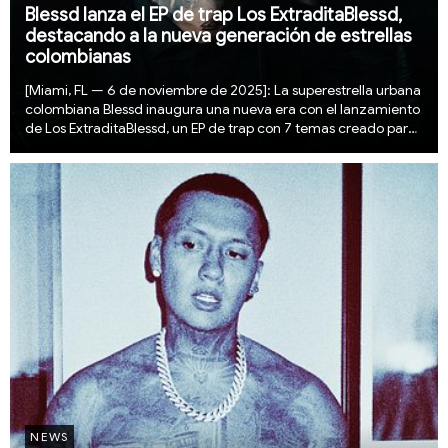
Blessd lanza el EP de trap Los ExtraditaBlessd,
destacando a la nueva generación de estrellas
colombianas
[Miami, FL — 6 de noviembre de 2025]: La superestrella urbana
colombiana Blessd inaugura una nueva era con el lanzamiento
de Los ExtraditaBlessd, un EP de trap con 7 temas creado para
poner en el centro a la próxima generación de talentos en
Colombia. Reconocido por impu...
NEWS