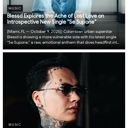
MUSIC
Blessd Explores the Ache of Lost Love on
Introspective New Single “Se Supone”
[Miami, FL — October 9, 2025]: Colombian urban superstar
Blessd is showing a more vulnerable side with his latest single
“Se Supone,” a raw, emotional anthem that dives headfirst into
the pain of letting go. Known for his explosive energy and
streetwise swagger, Blessd s...
MUSIC