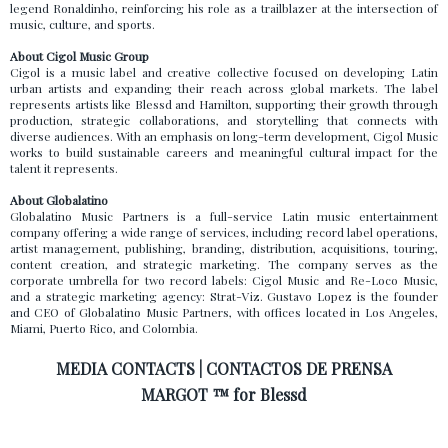
legend Ronaldinho, reinforcing his role as a trailblazer at the intersection of
music, culture, and sports.
About Cigol Music Group
Cigol is a music label and creative collective focused on developing Latin
urban artists and expanding their reach across global markets. The label
represents artists like Blessd and Hamilton, supporting their growth through
production, strategic collaborations, and storytelling that connects with
diverse audiences. With an emphasis on long-term development, Cigol Music
works to build sustainable careers and meaningful cultural impact for the
talent it represents.
About Globalatino
Globalatino Music Partners is a full-service Latin music entertainment
company offering a wide range of services, including record label operations,
artist management, publishing, branding, distribution, acquisitions, touring,
content creation, and strategic marketing. The company serves as the
corporate umbrella for two record labels: Cigol Music and Re-Loco Music,
and a strategic marketing agency: Strat-Viz. Gustavo Lopez is the founder
and CEO of Globalatino Music Partners, with offices located in Los Angeles,
Miami, Puerto Rico, and Colombia.
MEDIA CONTACTS | CONTACTOS DE PRENSA
MARGOT ™ for Blessd