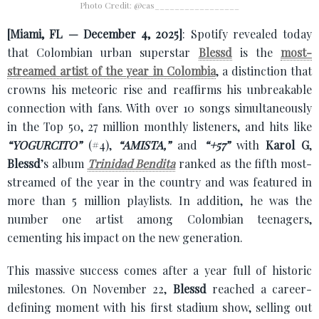
Photo Credit: @cas_________________
[Miami, FL — December 4, 2025]
: Spotify revealed today
that Colombian urban superstar
Blessd
is the
most-
streamed artist of the year in Colombia
, a distinction that
crowns his meteoric rise and reaffirms his unbreakable
connection with fans. With over 10 songs simultaneously
in the Top 50, 27 million monthly listeners, and hits like
“YOGURCITO”
(#4),
“AMISTA,”
and
“+57”
with
Karol G
,
Blessd
’s album
Trinidad Bendita
ranked as the fifth most-
streamed of the year in the country and was featured in
more than 5 million playlists. In addition, he was the
number one artist among Colombian teenagers,
cementing his impact on the new generation.
This massive success comes after a year full of historic
milestones. On November 22,
Blessd
reached a career-
defining moment with his first stadium show, selling out