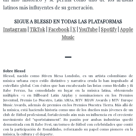
latinos más influyentes de su generación.
SIGUE A BLESSD EN TODAS LAS PLATAFORMAS
Instagram
|
TikTok
|
Facebook
|
X
|
YouTube
|
Spotify
|
Apple
Music
—
Sobre Blessd
Blessd, nacido como Stiven Mesa Londoño, es un artista colombiano de
música urbana cuyo estilo distintivo y narrativa cruda lo han impulsado al
estrellato global. Con éxitos que han encabezado las listas como Medallo y Si
Sabe Ferxxo, ha consolidado su lugar en la música latina, obteniendo
múltiples #1 en Billboard Latin Airplay y nominaciones en los Premios
Juventud, Premio Lo Nuestro, Latin AMAs, MTV MIAW Awards y MTV Europe
Music Awards, además de premios en los Premios Nuestra Tierra. Más allá de
la música, está haciendo historia como uno de los dueños más jóvenes de un
club de fútbol profesional, fortaleciendo aún más su influencia en el creciente
movimiento del “sportstainment”. Su pasión por ambas industrias quedó
demostrada con Si Sabe Fest, un torneo de fútbol con celebridades que contó
con la participación de Ronaldinho, reforzando su papel como pionero en la
música, la cultura y el deporte.