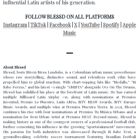
influential Latin artists of his generation.
FOLLOW BLESSD ON ALL PLATFORMS
Instagram
|
TikTok
|
Facebook
|
X
|
YouTube
|
Spotify
|
Apple
Music
—
About Blessd
Blessd, born Stiven Mesa Londoño, is a Colombian urban music powerhouse
whose raw storytelling, distinctive sound, and relentless work ethic have
propelled him to global stardom. With chart-topping hits like “Medallo,” “Si
Sabe Ferxxo,” and his latest #1 single “AMISTA” alongside Ovy On The Drums,
Blessd has solidified his place at the forefront of Latin music. He has earned
multiple Billboard Latin Airplay #1s, along with nominations at Premios
Juventud, Premio Lo Nuestro, Latin AMAs, MTV MIAW Awards, MTV Europe
Music Awards, and multiple wins at Premios Nuestra Tierra. In 2025, Blessd
continues his rise with four nominations at Premios Tu Música Urbano and a
nomination for Best Urban Artist at Premios HEAT. Beyond music, Blessd is
making history as one of the youngest owners of a professional football club,
further cementing his influence in the growing “sportstainment” movement.
His passion for both industries was showcased through Si Sabe Fest, a
groundbreaking celebrity soccer tournament featuring Brazilian football