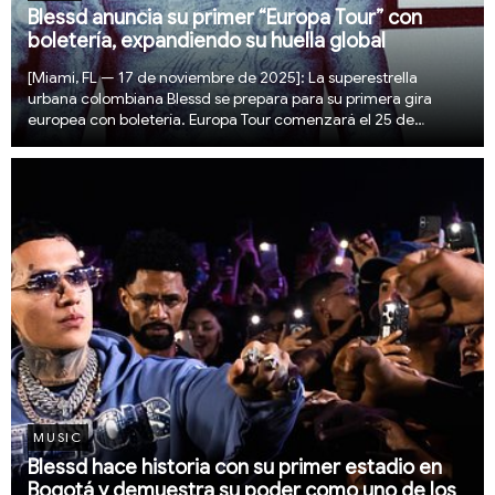
Blessd anuncia su primer “Europa Tour” con
boletería, expandiendo su huella global
[Miami, FL — 17 de noviembre de 2025]: La superestrella
urbana colombiana Blessd se prepara para su primera gira
europea con boletería. Europa Tour comenzará el 25 de
noviembre en París y finalizará el 5 de diciembre en Madrid,
con paradas en Milán, Barcelona, Sevilla, L...
MUSIC
Blessd hace historia con su primer estadio en
Bogotá y demuestra su poder como uno de los