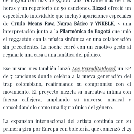
de Bogotá con más de 55,000 fans. Durante más de tres
horas y un repertorio de 50 canciones,
Blessd
ofreció un
espectáculo inolvidable que incluyó apariciones especiales
de
Crudo Means Raw, Nanpa Básico y YNKBLK
, y una
interpretación junto a la
Filarmónica de Bogotá
que unió
el reggaetón con la música sinfónica en una colaboración
sin precedentes. La noche cerró con un emotivo gesto al
regalarle una casa a una fanática del público.
Ese mismo mes también lanzó
Los
ExtraditaBlessd
, un EP
de 7 canciones donde celebra a la nueva generación del
trap colombiano, reafirmando su compromiso con el
movimiento. El proyecto mezcla su narrativa íntima con
fuerza callejera, ampliando su universo musical y
consolidándolo como una figura única del género.
La expansión internacional del artista continúa con su
primera gira por Europa con boletería, que comenzó el 25