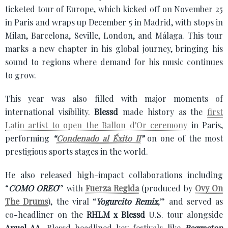
ticketed tour of Europe, which kicked off on November 25
in Paris and wraps up December 5 in Madrid, with stops in
Milan, Barcelona, Seville, London, and Málaga. This tour
marks a new chapter in his global journey, bringing his
sound to regions where demand for his music continues
to grow.
This year was also filled with major moments of
international visibility.
Blessd
made history as the
first
Latin artist to open the Ballon d'Or ceremony
in Paris,
performing
“
Condenado al Éxito II
”
on one of the most
prestigious sports stages in the world.
He also released high-impact collaborations including
“
COMO OREO
” with
Fuerza Regida
(produced by
Ovy On
The Drums
), the viral “
Yogurcito Remix
,” and served as
co-headliner on the
RHLM x Blessd
U.S. tour alongside
Anuel AA
. Blessd headlined key festivals like
Reggaeton