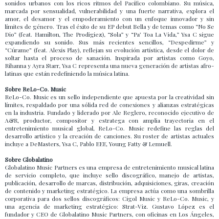
sonidos urbanos con los ricos ritmos del Pacífico colombiano. Su música,
marcada por sensualidad, vulnerabilidad y una fuerte narrativa, explora el
amor, el desamor y el empoderamiento con un enfoque innovador y sin
límites de género. Tras el éxito de su EP debut Bella y de temas como “No Se
Dio” (feat. Hamilton, The Prodigiez), “Sola” y “Pa’ Toa La Vida,” Ysa C sigue
expandiendo su sonido. Sus más recientes sencillos, “Despedirme” y
“Cúrame” (feat. Alexis Play), reflejan su evolución artística, desde el dolor de
soltar hasta el proceso de sanación. Inspirada por artistas como Goyo,
Rihanna y Ayra Starr, Ysa C representa una nueva generación de artistas afro-
latinas que están redefiniendo la música latina.
Sobre ReLo-Co. Music
ReLo-Co. Music es un sello independiente que apuesta por la creatividad sin
límites, respaldado por una sólida red de conexiones y alianzas estratégicas
en la industria. Fundado y liderado por Ale Reglero, reconocido ejecutivo de
A&R, productor, compositor y estratega con amplia trayectoria en el
entretenimiento musical global, ReLo-Co. Music redefine las reglas del
desarrollo artístico y la creación de canciones. Su roster de artistas actuales
incluye a DeMasters, Ysa C, Pablo EEE, Young Fatty & Lemuell.
Sobre Globalatino
Globalatino Music Partners es una empresa de entretenimiento musical latina
de servicio completo, que incluye sello discográfico, manejo de artistas,
publicación, desarrollo de marcas, distribución, adquisiciones, giras, creación
de contenido y marketing estratégico. La empresa actúa como una sombrilla
corporativa para dos sellos discográficos: Cigol Music y ReLo-Co. Music, y
una agencia de marketing estratégico: Strat-Viz. Gustavo López es el
fundador y CEO de Globalatino Music Partners, con oficinas en Los Ángeles,