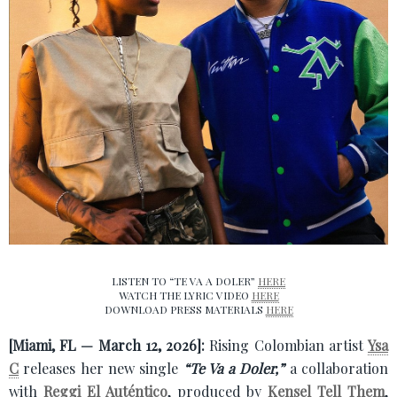
LISTEN TO “TE VA A DOLER”
HERE
WATCH THE LYRIC VIDEO
HERE
DOWNLOAD PRESS MATERIALS
HERE
[Miami, FL — March 12, 2026]:
Rising Colombian artist
Ysa
C
releases her new single
“Te Va a Doler,”
a collaboration
with
Reggi El Auténtico
, produced by
Kensel Tell Them
,