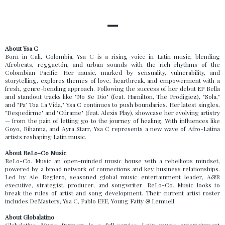
—
About Ysa C
Born in Cali, Colombia, Ysa C is a rising voice in Latin music, blending
Afrobeats, reggaetón, and urban sounds with the rich rhythms of the
Colombian Pacific. Her music, marked by sensuality, vulnerability, and
storytelling, explores themes of love, heartbreak, and empowerment with a
fresh, genre-bending approach. Following the success of her debut EP Bella
and standout tracks like "No Se Dio" (feat. Hamilton, The Prodigiez), "Sola,"
and "Pa’ Toa La Vida," Ysa C continues to push boundaries. Her latest singles,
"Despedirme" and "Cúrame" (feat. Alexis Play), showcase her evolving artistry
— from the pain of letting go to the journey of healing. With influences like
Goyo, Rihanna, and Ayra Starr, Ysa C represents a new wave of Afro-Latina
artists reshaping Latin music.
About ReLo-Co Music
ReLo-Co. Music an open-minded music house with a rebellious mindset,
powered by a broad network of connections and key business relationships.
Led by Ale Reglero, seasoned global music entertainment leader, A&R
executive, strategist, producer, and songwriter. ReLo-Co. Music looks to
break the rules of artist and song development. Their current artist roster
includes DeMasters, Ysa C, Pablo EEE, Young Fatty & Lemuell.
About Globalatino