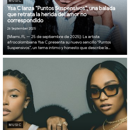
MUSIC
Ysa C lanza “Puntos Suspensivos”, una balada
que retrata la herida del amor no
correspondido
26 September 2025
[Miami, FL — 25 de septiembre de 2025]: La artista
afrocolombiana Ysa C presenta su nuevo sencillo “Puntos
Suspensivos”, un tema íntimo y honesto que describe la
experiencia de permanecer en una relación rota, donde los
sentimientos ya no son los mismos, pero tampoco lle...
MUSIC