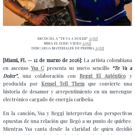
ESCUCHA A “TE VA A DOLER”
AQUÍ
MIRA EL LYRIC VIDEO
AQUÍ
DESCARGA MATERIALES DE PRENSA
AQUÍ
[Miami, FL — 12 de marzo de 2026]:
La artista colombiana
en ascenso
Ysa C
presenta su nuevo sencillo
“Te Va a
Doler”
, una colaboración con
Reggi El Auténtico
y
producida por
Kensel Tell Them
que convierte una
historia de desamor y arrepentimiento en un merengue
electrónico cargado de energía caribeña.
En la canción, Ysa y Reggi interpretan dos perspectivas
opuestas de una relación que llegó a su punto de quiebre.
Mientras Ysa canta desde la claridad de quien decidió