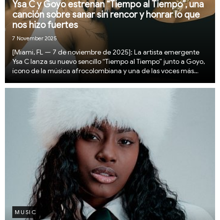
Ysa C y Goyo estrenan “Tiempo al Tiempo”, una
canción sobre sanar sin rencor y honrar lo que
nos hizo fuertes
7 November 2025
[Miami, FL — 7 de noviembre de 2025]: La artista emergente
Ysa C lanza su nuevo sencillo “Tiempo al Tiempo” junto a Goyo,
ícono de la música afrocolombiana y una de las voces más
influyentes de su generación. Más que una canción, esta
colaboración representa un momento h...
MUSIC