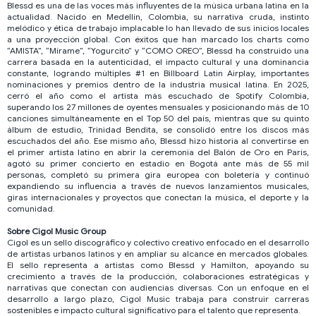
Blessd es una de las voces más influyentes de la música urbana latina en la
actualidad. Nacido en Medellín, Colombia, su narrativa cruda, instinto
melódico y ética de trabajo implacable lo han llevado de sus inicios locales
a una proyección global. Con éxitos que han marcado los charts como
“AMISTA”, “Mírame”, “Yogurcito” y “COMO OREO”, Blessd ha construido una
carrera basada en la autenticidad, el impacto cultural y una dominancia
constante, logrando múltiples #1 en Billboard Latin Airplay, importantes
nominaciones y premios dentro de la industria musical latina. En 2025,
cerró el año como el artista más escuchado de Spotify Colombia,
superando los 27 millones de oyentes mensuales y posicionando más de 10
canciones simultáneamente en el Top 50 del país, mientras que su quinto
álbum de estudio, Trinidad Bendita, se consolidó entre los discos más
escuchados del año. Ese mismo año, Blessd hizo historia al convertirse en
el primer artista latino en abrir la ceremonia del Balón de Oro en París,
agotó su primer concierto en estadio en Bogotá ante más de 55 mil
personas, completó su primera gira europea con boletería y continuó
expandiendo su influencia a través de nuevos lanzamientos musicales,
giras internacionales y proyectos que conectan la música, el deporte y la
comunidad.
Sobre Cigol Music Group
Cigol es un sello discográfico y colectivo creativo enfocado en el desarrollo
de artistas urbanos latinos y en ampliar su alcance en mercados globales.
El sello representa a artistas como Blessd y Hamilton, apoyando su
crecimiento a través de la producción, colaboraciones estratégicas y
narrativas que conectan con audiencias diversas. Con un enfoque en el
desarrollo a largo plazo, Cigol Music trabaja para construir carreras
sostenibles e impacto cultural significativo para el talento que representa.