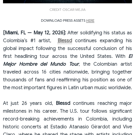
CREDIT OSCAR MEJIA
DOWNLOAD PRESS ASSETS
HERE
[Miami, FL — May 12, 2026]:
After solidifying his status as
Colombia’s #1 artist,
Blessd
continues expanding his
global impact following the successful conclusion of his
first headlining tour across the United States. With
El
Mejor Hombre del Mundo Tour
, the Colombian artist
traveled across 16 cities nationwide, bringing together
thousands of fans and reaffirming his position as one of
the most important figures in Latin urban music worldwide.
At just 26 years old,
Blessd
continues reaching major
milestones in his career. The U.S. tour follows significant
record-breaking achievements in Colombia, including
historic concerts at Estadio Atanasio Girardot and Vive
Claro, where he shared the stage with artists including