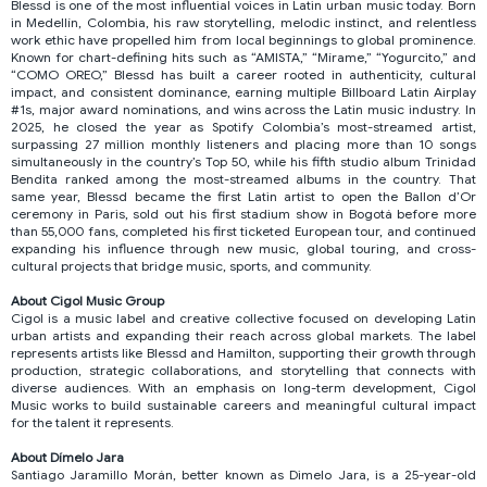
Blessd is one of the most influential voices in Latin urban music today. Born
in Medellín, Colombia, his raw storytelling, melodic instinct, and relentless
work ethic have propelled him from local beginnings to global prominence.
Known for chart-defining hits such as “AMISTA,” “Mírame,” “Yogurcito,” and
“COMO OREO,” Blessd has built a career rooted in authenticity, cultural
impact, and consistent dominance, earning multiple Billboard Latin Airplay
#1s, major award nominations, and wins across the Latin music industry. In
2025, he closed the year as Spotify Colombia’s most-streamed artist,
surpassing 27 million monthly listeners and placing more than 10 songs
simultaneously in the country’s Top 50, while his fifth studio album Trinidad
Bendita ranked among the most-streamed albums in the country. That
same year, Blessd became the first Latin artist to open the Ballon d’Or
ceremony in Paris, sold out his first stadium show in Bogotá before more
than 55,000 fans, completed his first ticketed European tour, and continued
expanding his influence through new music, global touring, and cross-
cultural projects that bridge music, sports, and community.
About Cigol Music Group
Cigol is a music label and creative collective focused on developing Latin
urban artists and expanding their reach across global markets. The label
represents artists like Blessd and Hamilton, supporting their growth through
production, strategic collaborations, and storytelling that connects with
diverse audiences. With an emphasis on long-term development, Cigol
Music works to build sustainable careers and meaningful cultural impact
for the talent it represents.
About Dímelo Jara
Santiago Jaramillo Morán, better known as Dimelo Jara, is a 25-year-old