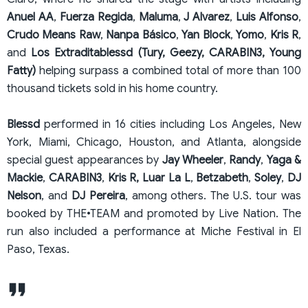
Anuel AA
,
Fuerza
Regida
,
Maluma
,
J
Alvarez
,
Luis
Alfonso
,
Crudo
Means
Raw
,
Nanpa
Básico
,
Yan
Block
,
Yomo
,
Kris
R
,
and
Los Extraditablessd (Tury, Geezy, CARABIN3, Young
Fatty)
helping surpass a combined total of more than 100
thousand tickets sold in his home country.
Blessd
performed in 16 cities including Los Angeles, New
York, Miami, Chicago, Houston, and Atlanta, alongside
special guest appearances by
Jay Wheeler
,
Randy
,
Yaga &
Mackie
,
CARABIN3
,
Kris R, Luar La L
,
Betzabeth
,
Soley
,
DJ
Nelson
, and
DJ Pereira
, among others. The U.S. tour was
booked by THE•TEAM and promoted by Live Nation. The
run also included a performance at Miche Festival in El
Paso, Texas.