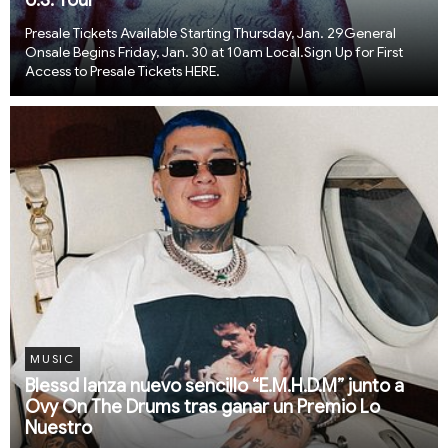
U.S. Tour
Presale Tickets Available Starting Thursday, Jan. 29General
Onsale Begins Friday, Jan. 30 at 10am Local.Sign Up for First
Access to Presale Tickets HERE.
MUSIC
Blessd lanza nuevo sencillo “E.M.H.D.M” junto a
Ovy On The Drums tras ganar un Premio Lo
Nuestro