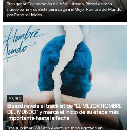
Tras ganar Colaboración del Año - Urbano, Blessd estrena
nuevo tema y se alista para su gira El Mejor Hombre del Mundo
por Estados Unidos
MUSIC
Blessd revela el tracklist de “EL MEJOR HOMBRE
DEL MUNDO” y marca el inicio de su etapa más
importante hasta la fecha
Tras su primer BMI Latin Award, un show agotado en