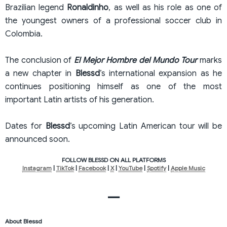
Brazilian legend
Ronaldinho
, as well as his role as one of
the youngest owners of a professional soccer club in
Colombia.
The conclusion of
El Mejor Hombre del Mundo Tour
marks
a new chapter in
Blessd
’s international expansion as he
continues positioning himself as one of the most
important Latin artists of his generation.
Dates for
Blessd
’s upcoming Latin American tour will be
announced soon.
FOLLOW BLESSD ON ALL PLATFORMS
Instagram
|
TikTok
|
Facebook
|
X
|
YouTube
|
Spotify
|
Apple Music
—
About Blessd