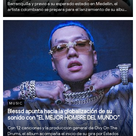
Barranquilla y previo a su esperado estadio en Medellín, el
artista colombiano se prepara para el lanzamiento de su álbum
el 9 de abril
MUSIC
Blessd apunta hacia la globalización de su
sonido con “EL MEJOR HOMBRE DEL MUNDO”
Con 12 canciones y la producción general de Ovy On The
Drums, el álbum acompaña el inicio de su gira por Estados