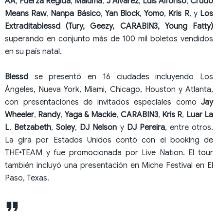
AA
,
Fuerza Regida
,
Maluma
,
J Alvarez
,
Luis Alfonso
,
Crudo
Means Raw
,
Nanpa Básico
,
Yan Block
,
Yomo
,
Kris R
, y
Los
Extraditablessd (Tury, Geezy, CARABIN3, Young Fatty)
superando en conjunto más de 100 mil boletos vendidos
en su país natal.
Blessd
se presentó en 16 ciudades incluyendo Los
Ángeles, Nueva York, Miami, Chicago, Houston y Atlanta,
con presentaciones de invitados especiales como
Jay
Wheeler
,
Randy
,
Yaga & Mackie
,
CARABIN3
,
Kris R
,
Luar La
L
,
Betzabeth
,
Soley
,
DJ Nelson
y
DJ Pereira
, entre otros.
La gira por Estados Unidos contó con el booking de
THE•TEAM y fue promocionada por Live Nation. El tour
también incluyó una presentación en Miche Festival en El
Paso, Texas.