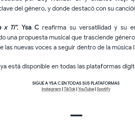
lave del género, y donde destacó con su canci
a x Ti”
,
Ysa C
reafirma su versatilidad y su e
do una propuesta musical que trasciende género
 las nuevas voces a seguir dentro de la música l
ya está disponible en todas las plataformas digit
SIGUE A YSA C EN TODAS SUS PLATAFORMAS
Instagram
|
TikTok
|
YouTube
|
Spotify
—