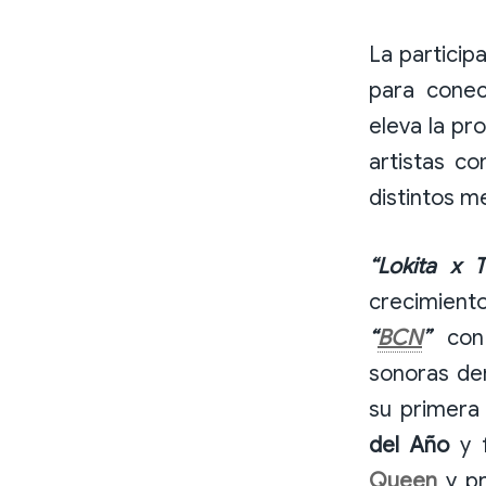
La particip
para conec
eleva la pr
artistas 
distintos m
“Lokita x T
crecimient
“
BCN
”
co
sonoras den
su primera
del Año
y 
Queen
y pr