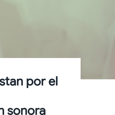
tan por el
n sonora