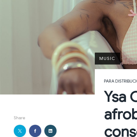
MUSIC
PARA DISTRIBUC
Ysa 
afrob
Share
cons