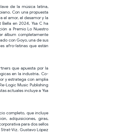
ave de la música latina,
mbiano. Con una propuesta
a el amor, el desamor y la
 Bella en 2024, Ysa C ha
ación a Premio Lo Nuestro
mer álbum completamente
rado con Goyo, una de sus
es afro-latinas que están
rtners que apuesta por la
gicas en la industria. Co-
or y estratega con amplia
 Re-Logic Music Publishing
stas actuales incluye a Ysa
cio completo, que incluye
ión, adquisiciones, giras,
orporativa para dos sellos
 Strat-Viz. Gustavo López