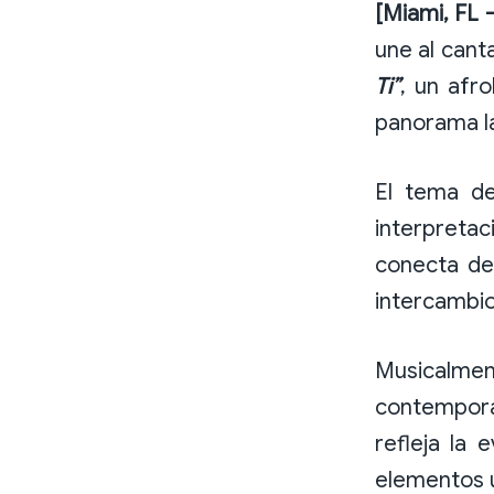
[Miami, FL 
une al cant
Ti”
, un afr
panorama la
El tema de
interpreta
conecta de
intercambio
Musicalme
contemporá
refleja la 
elementos u