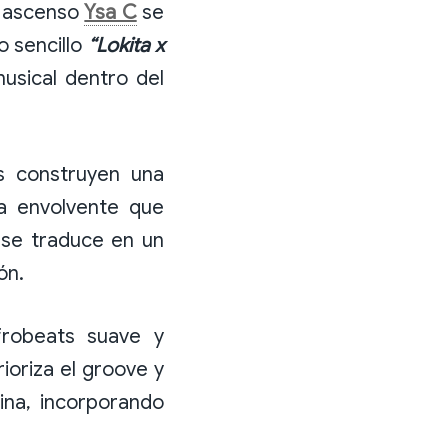
n ascenso
Ysa C
se
o sencillo
“Lokita x
usical dentro del
s construyen una
ia envolvente que
 se traduce en un
ón.
robeats suave y
ioriza el groove y
tina, incorporando