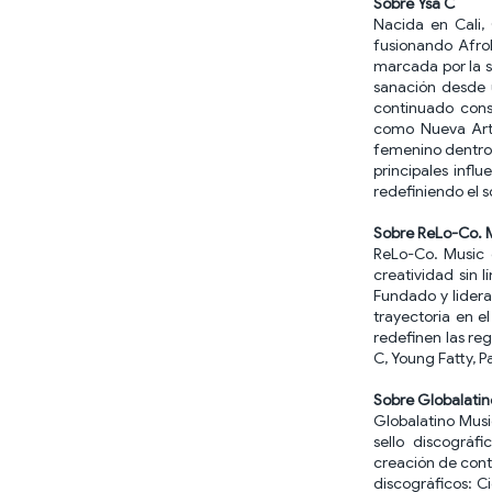
Sobre Ysa C
Nacida en Cali,
fusionando Afrob
marcada por la s
sanación desde 
continuado cons
como Nueva Arti
femenino dentro 
principales infl
redefiniendo el s
Sobre ReLo-Co. 
ReLo-Co. Music 
creatividad sin 
Fundado y lidera
trayectoria en e
redefinen las reg
C, Young Fatty, Pa
Sobre Globalatin
Globalatino Musi
sello discográfi
creación de cont
discográficos: C