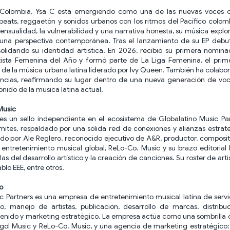
 Colombia, Ysa C está emergiendo como una de las nuevas voces cl
eats, reggaetón y sonidos urbanos con los ritmos del Pacífico colo
ensualidad, la vulnerabilidad y una narrativa honesta, su música explor
una perspectiva contemporánea. Tras el lanzamiento de su EP debut
olidando su identidad artística. En 2026, recibió su primera nomin
sta Femenina del Año y formó parte de La Liga Femenina, el pri
de la música urbana latina liderado por Ivy Queen. También ha colabo
uencias, reafirmando su lugar dentro de una nueva generación de voc
onido de la música latina actual.
Music
es un sello independiente en el ecosistema de Globalatino Music Pa
límites, respaldado por una sólida red de conexiones y alianzas estraté
do por Ale Reglero, reconocido ejecutivo de A&R, productor, composit
l entretenimiento musical global, ReLo-Co. Music y su brazo editorial
las del desarrollo artístico y la creación de canciones. Su roster de arti
blo EEE, entre otros.
o
c Partners es una empresa de entretenimiento musical latina de servi
co, manejo de artistas, publicación, desarrollo de marcas, distribuc
enido y marketing estratégico. La empresa actúa como una sombrilla c
igol Music y ReLo-Co. Music, y una agencia de marketing estratégico: