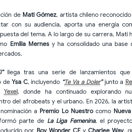
ación de
Mati Gómez
, artista chileno reconocid
tar con su audiencia, aporta una energía co
opuesta del tema. A lo largo de su carrera, Mati
como
Emilia Mernes
y ha consolidado una base 
ercados.
i”
llega tras una serie de lanzamientos qu
o de
Ysa C
, incluyendo
“
Te Va a Doler
”
junto a
Re
n
Yexel
, donde ha continuado explorando nu
tro del afrobeats y el urbano. En 2026, la artis
 nominación a
Premio Lo Nuestro
como
Nueva 
formó parte de
La Liga Femenina
, el proyect
oducido por
Boy Wonder CF
y
Charlee Way
, 