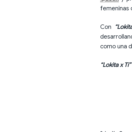
femeninas c
Con
“Lokit
desarrollan
como una de
“Lokita x Ti”