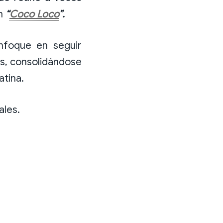
ón
“
Coco Loco
”.
nfoque en seguir
s, consolidándose
atina.
ales.