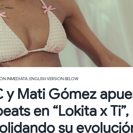
IÓN INMEDIATA; ENGLISH VERSION BELOW
C y Mati Gómez apues
eats en “Lokita x Ti”,
olidando su evolució