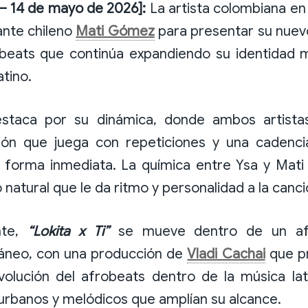
— 14 de mayo de 2026]:
La artista colombiana e
ante chileno
Mati Gómez
para presentar su nuev
obeats que continúa expandiendo su identidad m
tino.
staca por su dinámica, donde ambos artista
ción que juega con repeticiones y una cadenc
 forma inmediata. La química entre Ysa y Mati
 natural que le da ritmo y personalidad a la canci
nte,
“Lokita x Ti”
se mueve dentro de un af
neo, con una producción de
Vladi Cachai
que pr
evolución del afrobeats dentro de la música la
rbanos y melódicos que amplían su alcance.