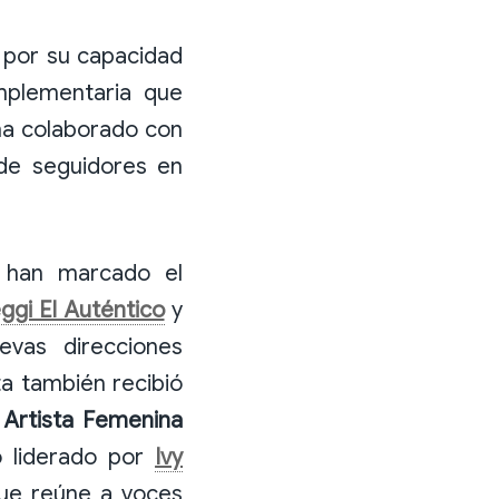
o por su capacidad
mplementaria que
 ha colaborado con
de seguidores en
e han marcado el
ggi El Auténtico
y
evas direcciones
ta también recibió
Artista Femenina
o liderado por
Ivy
que reúne a voces