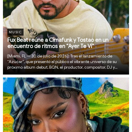
MUSIC
Fux Beat reúne a Cimafunk y Tostao en un
encuentro de ritmos en “Ayer Te Vi”
[Miami, FL — 30 de julio de 2026]: Tras el lanzamiento de
“Azúcar”, que presentó al público el vibrante universo de su
próximo álbum debut, BQN, el productor, compositor, DJ y
artista puertorriqueño Fux Beat regresa con “Ayer Te Vi”, una
colaboración junto al artista cub...