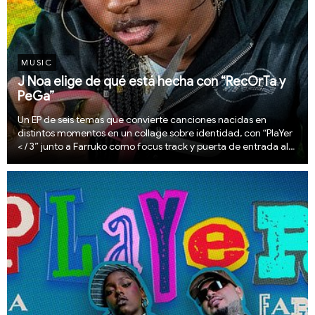
MUSIC
J Noa elige de qué está hecha con “RecOrTa y
PeGa”
Un EP de seis temas que convierte canciones nacidas en
distintos momentos en un collage sobre identidad, con “PlaYer
< / 3” junto a Farruko como focus track y puerta de entrada al
proyecto