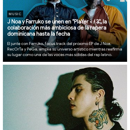
MUSIC
J Noa y Farruko se unen en "PlaYer < / 3", la
colaboración más ambiciosa de la rapera
dominicana hasta la fecha
El junte con Farruko, focus track del próximo EP de J Noa,
RecOrTa y PeGa, amplía su universo artístico mientras reafirma
su lugar como una de las voces más sólidas del rap latino.