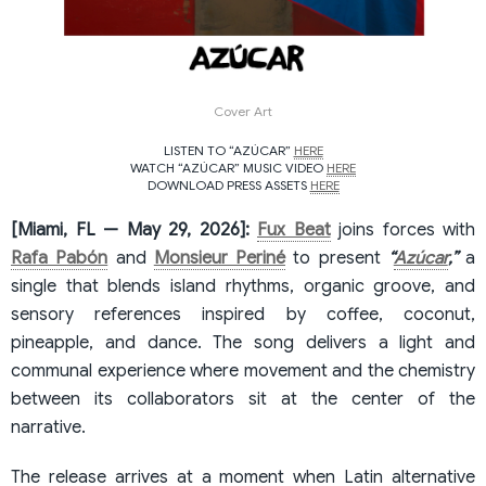
Cover Art
LISTEN TO “AZÚCAR”
HERE
WATCH “AZÚCAR” MUSIC VIDEO
HERE
DOWNLOAD PRESS ASSETS
HERE
[Miami, FL — May 29, 2026]:
Fux Beat
joins forces with
Rafa Pabón
and
Monsieur Periné
to present
“
Azúcar
,”
a
single that blends island rhythms, organic groove, and
sensory references inspired by coffee, coconut,
pineapple, and dance. The song delivers a light and
communal experience where movement and the chemistry
between its collaborators sit at the center of the
narrative.
The release arrives at a moment when Latin alternative