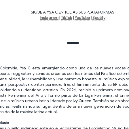
SIGUE A YSA C EN TODAS SUS PLATAFORMAS
Instagram
|
TikTok
|
YouTube
|
Spotify
—
 Colombia, Ysa C está emergiendo como una de las nuevas voces cl
eats, reggaetón y sonidos urbanos con los ritmos del Pacífico colo
ensualidad, la vulnerabilidad y una narrativa honesta, su música explor
una perspectiva contemporánea. Tras el lanzamiento de su EP debut
olidando su identidad artística. En 2026, recibió su primera nomin
sta Femenina del Año y formó parte de La Liga Femenina, el pri
de la música urbana latina liderado por Ivy Queen. También ha colabo
uencias, reafirmando su lugar dentro de una nueva generación de voc
onido de la música latina actual.
Music
es un sello independiente en el ecosistema de Globalatino Music Pa