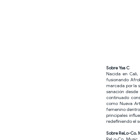
Sobre Ysa C
Nacida en Cali,
fusionando Afrob
marcada por la s
sanación desde 
continuado cons
como Nueva Arti
femenino dentro 
principales infl
redefiniendo el s
Sobre ReLo-Co. 
ReLo-Co. Music 