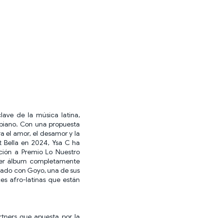
ave de la música latina,
mbiano. Con una propuesta
a el amor, el desamor y la
 Bella en 2024, Ysa C ha
ación a Premio Lo Nuestro
mer álbum completamente
rado con Goyo, una de sus
es afro-latinas que están
rtners que apuesta por la