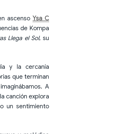
 en ascenso
Ysa C
luencias de Kompa
as Llega el Sol
, su
ía y la cercanía
orias que terminan
 imaginábamos. A
la canción explora
do un sentimiento