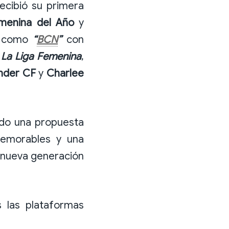
recibió su primera
menina del Año
y
os como
“
BCN
”
con
n
La Liga Femenina
,
nder CF
y
Charlee
do una propuesta
memorables y una
a nueva generación
 las plataformas