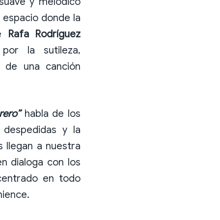
 suave y melódico
 espacio donde la
de
Rafa Rodríguez
por la sutileza,
o de una canción
rero”
habla de los
 despedidas y la
 llegan a nuestra
n dialoga con los
centrado en todo
mience.