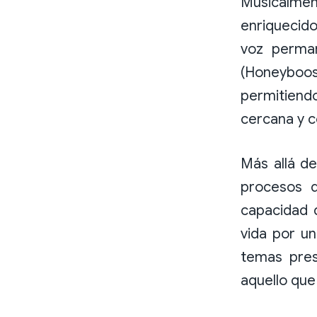
Musicalmen
enriquecido
voz perma
(Honeybo
permitiend
cercana y c
Más allá de
procesos q
capacidad 
vida por u
temas pre
aquello qu