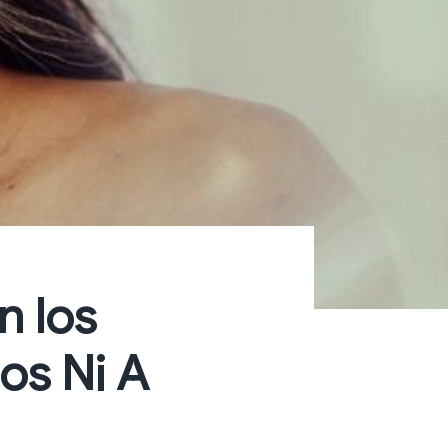
n los
os Ni A