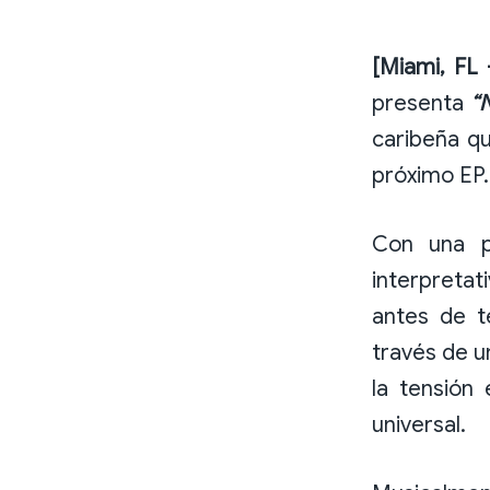
[Miami, FL
presenta
“
caribeña q
próximo EP.
Con una pr
interpretat
antes de t
través de u
la tensión 
universal.