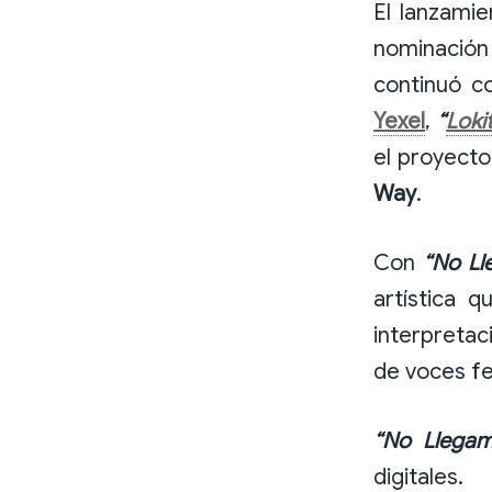
El lanzamie
nominació
continuó c
Yexel
,
“
Lokit
el proyecto
Way
.
Con
“No Ll
artística 
interpretac
de voces fe
“No Llegam
digitales.