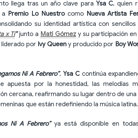
nto llega tras un año clave para
Ysa C
, quien 
n a
Premio Lo Nuestro
como
Nueva Artista Fe
onsolidando su identidad artística con sencill
a x Ti
”
junto a
Mati Gómez
y su participación e
 liderado por
Ivy Queen
y producido por
Boy Wo
egamos Ni A Febrero”
,
Ysa C
continúa expandien
que apuesta por la honestidad, las melodías 
ión cercana, reafirmando su lugar dentro de un
meninas que están redefiniendo la música latina.
os Ni A Febrero”
ya está disponible en todas