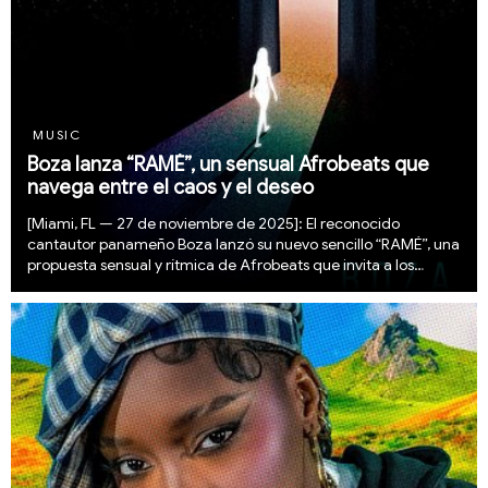
MUSIC
Boza lanza “RAMÉ”, un sensual Afrobeats que
navega entre el caos y el deseo
[Miami, FL — 27 de noviembre de 2025]: El reconocido
cantautor panameño Boza lanzó su nuevo sencillo “RAMÉ”, una
propuesta sensual y rítmica de Afrobeats que invita a los
oyentes a un encuentro magnético. Con beats pegajosos y un
flow irresistible, la canción refleja la ...