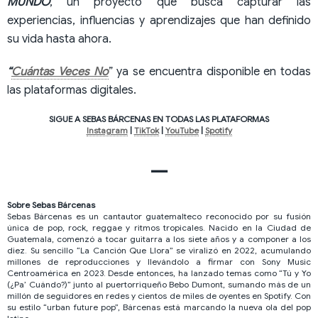
MUNDO
, un proyecto que busca capturar las
experiencias, influencias y aprendizajes que han definido
su vida hasta ahora.
“
Cuántas Veces No
” ya se encuentra disponible en todas
las plataformas digitales.
SIGUE A SEBAS BÁRCENAS EN TODAS LAS PLATAFORMAS
Instagram
|
TikTok
|
YouTube
|
Spotify
—
Sobre Sebas Bárcenas
Sebas Bárcenas es un cantautor guatemalteco reconocido por su fusión
única de pop, rock, reggae y ritmos tropicales. Nacido en la Ciudad de
Guatemala, comenzó a tocar guitarra a los siete años y a componer a los
diez. Su sencillo “La Canción Que Llora” se viralizó en 2022, acumulando
millones de reproducciones y llevándolo a firmar con Sony Music
Centroamérica en 2023. Desde entonces, ha lanzado temas como “Tú y Yo
(¿Pa’ Cuándo?)” junto al puertorriqueño Bebo Dumont, sumando más de un
millón de seguidores en redes y cientos de miles de oyentes en Spotify. Con
su estilo “urban future pop”, Bárcenas está marcando la nueva ola del pop