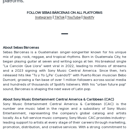
platforms.
FOLLOW SEBAS BÁRCENAS ON ALL PLATFORMS
Instagram
|
TikTok
|
YouTube
|
Spotify
—
About Sebas Bárcenas
Sebas Bárcenas is a Guatemalan singer-songwriter known for his unique
mix of pop, rock, reggae, and tropical rhythms. Born in Guatemala City, he
began playing guitar at seven and writing songs at ten. His breakout single
“La Canción Que Llora” went viral in 2022, leading to millions of streams
and a 2023 signing with Sony Music Central America. Since then, he’s
released hits like “Tú y Yo (¿Pa’ Cuándo?)” with Puerto Rican musician Bebo
Dumont, growing a fan base of over 1 million followers across social media
and hundreds of thousands of Spotify listeners. With his “urban future pop”
sound, Bárcenas is shaping the next wave of Latin pop.
About Sony Music Entertainment Central America & Caribbean (CAC)
Sony Music Entertainment Central America & Caribbean (CAC) is the
number one music label in the region and a subsidiary of Sony Music
Entertainment, representing the company’s global catalog and artists
locally. As a full-service music company, Sony Music CAC provides industry-
leading support to artists at every stage of their careers through marketing,
promotion, distribution, and creative services. With a strong commitment to