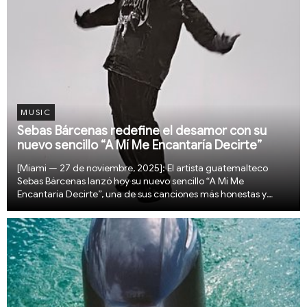
MUSIC
Sebas Bárcenas redefine el desamor con su
nuevo sencillo “A Mí Me Encantaría Decirte”
[Miami — 27 de noviembre, 2025]: El artista guatemalteco
Sebas Bárcenas lanzó hoy su nuevo sencillo “A Mí Me
Encantaría Decirte”, una de sus canciones más honestas y
emocionalmente maduras hasta la fecha. Lejos de caer en la
nostalgia o el drama de una ruptura, el tema a...