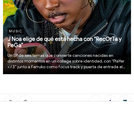
MUSIC
J Noa elige de qué está hecha con “RecOrTa y
PeGa”
Un EP de seis temas que convierte canciones nacidas en
distintos momentos en un collage sobre identidad, con “PlaYer
< / 3” junto a Farruko como focus track y puerta de entrada al
proyecto