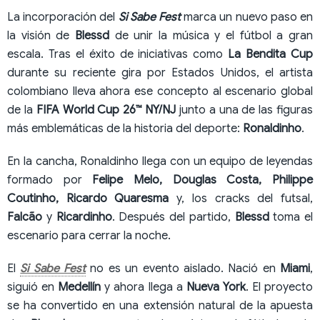
La incorporación del
Si Sabe Fest
marca un nuevo paso en
la visión de
Blessd
de unir la música y el fútbol a gran
escala. Tras el éxito de iniciativas como
La Bendita Cup
durante su reciente gira por Estados Unidos, el artista
colombiano lleva ahora ese concepto al escenario global
de la
FIFA World Cup 26™ NY/NJ
junto a una de las figuras
más emblemáticas de la historia del deporte:
Ronaldinho
.
En la cancha, Ronaldinho llega con un equipo de leyendas
formado por
Felipe Melo, Douglas Costa, Philippe
Coutinho, Ricardo Quaresma
y, los cracks del futsal,
Falcão
y
Ricardinho
. Después del partido,
Blessd
toma el
escenario para cerrar la noche.
El
Si Sabe Fest
no es un evento aislado. Nació en
Miami
,
siguió en
Medellín
y ahora llega a
Nueva York
. El proyecto
se ha convertido en una extensión natural de la apuesta