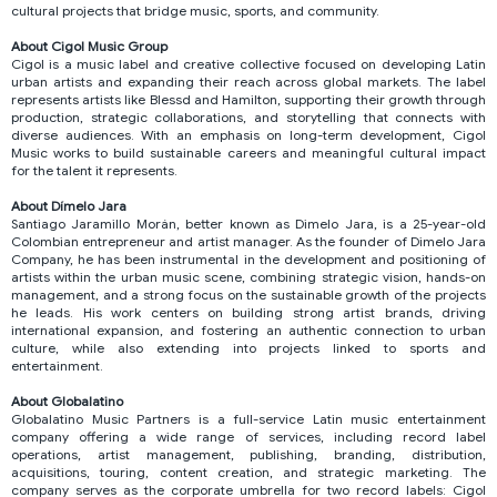
cultural projects that bridge music, sports, and community.
About Cigol Music Group
Cigol is a music label and creative collective focused on developing Latin
urban artists and expanding their reach across global markets. The label
represents artists like Blessd and Hamilton, supporting their growth through
production, strategic collaborations, and storytelling that connects with
diverse audiences. With an emphasis on long-term development, Cigol
Music works to build sustainable careers and meaningful cultural impact
for the talent it represents.
About Dímelo Jara
Santiago Jaramillo Morán, better known as Dimelo Jara, is a 25-year-old
Colombian entrepreneur and artist manager. As the founder of Dimelo Jara
Company, he has been instrumental in the development and positioning of
artists within the urban music scene, combining strategic vision, hands-on
management, and a strong focus on the sustainable growth of the projects
he leads. His work centers on building strong artist brands, driving
international expansion, and fostering an authentic connection to urban
culture, while also extending into projects linked to sports and
entertainment.
About Globalatino
Globalatino Music Partners is a full-service Latin music entertainment
company offering a wide range of services, including record label
operations, artist management, publishing, branding, distribution,
acquisitions, touring, content creation, and strategic marketing. The
company serves as the corporate umbrella for two record labels: Cigol