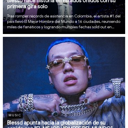
Blessd hace historia en Estados Unidos con su
primera gira solo
Tras romper récords de asistencia en Colombia, el artista #1 del
país llevó El Mejor Hombre del Mundo a 16 ciudades, reuniendo
miles de fanáticos y logrando múltiples fechas sold out en
mercados clave como Miami, Nueva York y Los Ángeles
MUSIC
Blessd apunta hacia la globalización de su