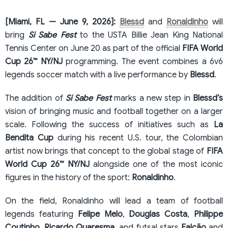
[Miami, FL — June 9, 2026]:
Blessd
and
Ronaldinho
will
bring
Si Sabe Fest
to the USTA Billie Jean King National
Tennis Center on June 20 as part of the official
FIFA World
Cup 26™ NY/NJ
programming. The event combines a 6v6
legends soccer match with a live performance by
Blessd
.
The addition of
Si Sabe Fest
marks a new step in
Blessd’s
vision of bringing music and football together on a larger
scale. Following the success of initiatives such as
La
Bendita Cup
during his recent U.S. tour, the Colombian
artist now brings that concept to the global stage of
FIFA
World Cup 26™ NY/NJ
alongside one of the most iconic
figures in the history of the sport:
Ronaldinho
.
On the field, Ronaldinho will lead a team of football
legends featuring
Felipe Melo
,
Douglas Costa
,
Philippe
Coutinho
,
Ricardo Quaresma
, and futsal stars
Falcão
and