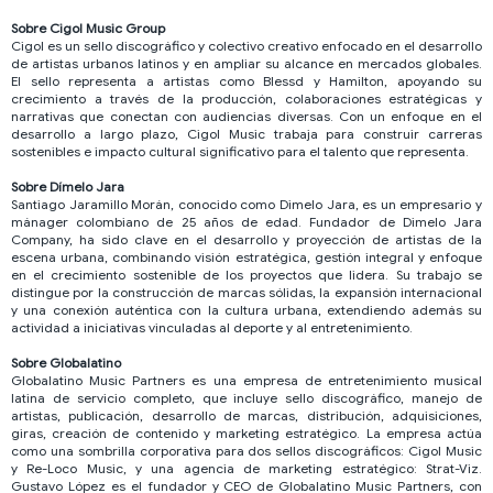
Sobre Cigol Music Group
Cigol es un sello discográfico y colectivo creativo enfocado en el desarrollo
de artistas urbanos latinos y en ampliar su alcance en mercados globales.
El sello representa a artistas como Blessd y Hamilton, apoyando su
crecimiento a través de la producción, colaboraciones estratégicas y
narrativas que conectan con audiencias diversas. Con un enfoque en el
desarrollo a largo plazo, Cigol Music trabaja para construir carreras
sostenibles e impacto cultural significativo para el talento que representa.
Sobre Dímelo Jara
Santiago Jaramillo Morán, conocido como Dimelo Jara, es un empresario y
mánager colombiano de 25 años de edad. Fundador de Dimelo Jara
Company, ha sido clave en el desarrollo y proyección de artistas de la
escena urbana, combinando visión estratégica, gestión integral y enfoque
en el crecimiento sostenible de los proyectos que lidera. Su trabajo se
distingue por la construcción de marcas sólidas, la expansión internacional
y una conexión auténtica con la cultura urbana, extendiendo además su
actividad a iniciativas vinculadas al deporte y al entretenimiento.
Sobre Globalatino
Globalatino Music Partners es una empresa de entretenimiento musical
latina de servicio completo, que incluye sello discográfico, manejo de
artistas, publicación, desarrollo de marcas, distribución, adquisiciones,
giras, creación de contenido y marketing estratégico. La empresa actúa
como una sombrilla corporativa para dos sellos discográficos: Cigol Music
y Re-Loco Music, y una agencia de marketing estratégico: Strat-Viz.
Gustavo López es el fundador y CEO de Globalatino Music Partners, con