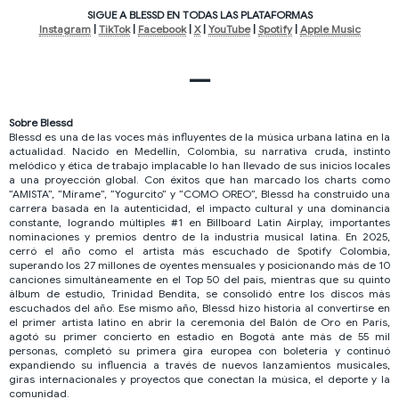
SIGUE A BLESSD EN TODAS LAS PLATAFORMAS
Instagram
|
TikTok
|
Facebook
|
X
|
YouTube
|
Spotify
|
Apple Music
—
Sobre Blessd
Blessd es una de las voces más influyentes de la música urbana latina en la
actualidad. Nacido en Medellín, Colombia, su narrativa cruda, instinto
melódico y ética de trabajo implacable lo han llevado de sus inicios locales
a una proyección global. Con éxitos que han marcado los charts como
“AMISTA”, “Mírame”, “Yogurcito” y “COMO OREO”, Blessd ha construido una
carrera basada en la autenticidad, el impacto cultural y una dominancia
constante, logrando múltiples #1 en Billboard Latin Airplay, importantes
nominaciones y premios dentro de la industria musical latina. En 2025,
cerró el año como el artista más escuchado de Spotify Colombia,
superando los 27 millones de oyentes mensuales y posicionando más de 10
canciones simultáneamente en el Top 50 del país, mientras que su quinto
álbum de estudio, Trinidad Bendita, se consolidó entre los discos más
escuchados del año. Ese mismo año, Blessd hizo historia al convertirse en
el primer artista latino en abrir la ceremonia del Balón de Oro en París,
agotó su primer concierto en estadio en Bogotá ante más de 55 mil
personas, completó su primera gira europea con boletería y continuó
expandiendo su influencia a través de nuevos lanzamientos musicales,
giras internacionales y proyectos que conectan la música, el deporte y la
comunidad.