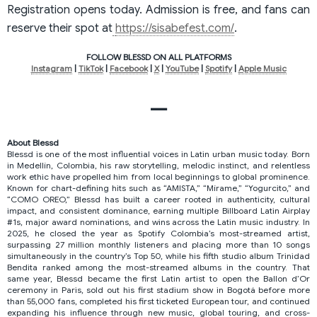
Registration opens today. Admission is free, and fans can
reserve their spot at
https://sisabefest.com/
.
FOLLOW BLESSD ON ALL PLATFORMS
Instagram
|
TikTok
|
Facebook
|
X
|
YouTube
|
Spotify
|
Apple Music
—
About Blessd
Blessd is one of the most influential voices in Latin urban music today. Born
in Medellín, Colombia, his raw storytelling, melodic instinct, and relentless
work ethic have propelled him from local beginnings to global prominence.
Known for chart-defining hits such as “AMISTA,” “Mírame,” “Yogurcito,” and
“COMO OREO,” Blessd has built a career rooted in authenticity, cultural
impact, and consistent dominance, earning multiple Billboard Latin Airplay
#1s, major award nominations, and wins across the Latin music industry. In
2025, he closed the year as Spotify Colombia’s most-streamed artist,
surpassing 27 million monthly listeners and placing more than 10 songs
simultaneously in the country’s Top 50, while his fifth studio album Trinidad
Bendita ranked among the most-streamed albums in the country. That
same year, Blessd became the first Latin artist to open the Ballon d’Or
ceremony in Paris, sold out his first stadium show in Bogotá before more
than 55,000 fans, completed his first ticketed European tour, and continued
expanding his influence through new music, global touring, and cross-