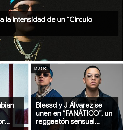
a la intensidad de un “Círculo
MUSIC
mbian
Blessd y J Álvarez se
unen en “FANÁTICO”, un
or
reggaetón sensual
do
pensado para las horas