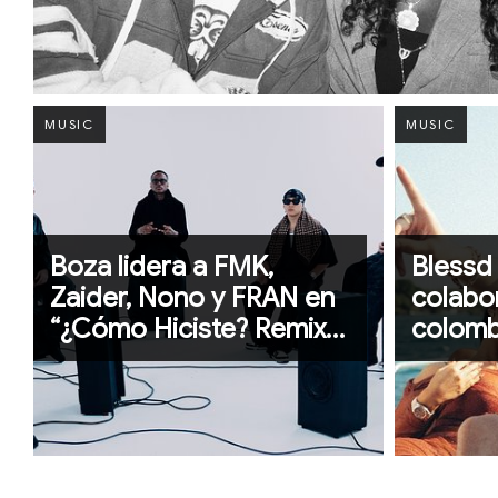
MUSIC
MUSIC
Boza lidera a FMK,
Blessd
Zaider, Nono y FRAN en
colabor
“¿Cómo Hiciste? Remix”,
colomb
consolidando la
expansión global del
afrobeats en español