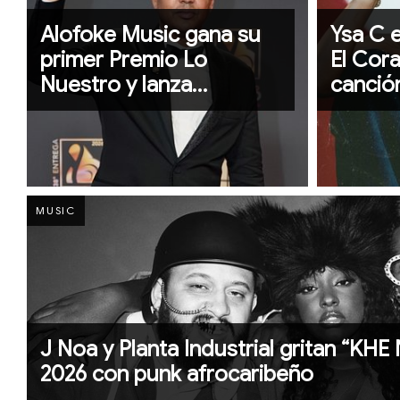
Alofoke Music gana su
Ysa C 
primer Premio Lo
El Cora
Nuestro y lanza
canció
“Súbelo”, su primer
abraza 
compilado oficial junto a
sentir
Sony Music CAC
MUSIC
J Noa y Planta Industrial gritan “KHE 
2026 con punk afrocaribeño