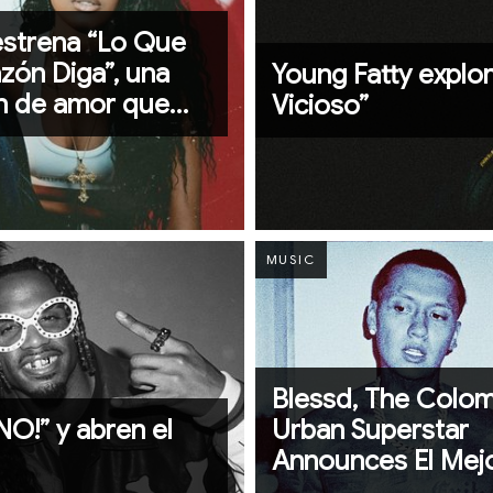
estrena “Lo Que
zón Diga”, una
Young Fatty explor
n de amor que
Vicioso”
el riesgo de
MUSIC
Blessd, The Colo
NO!” y abren el
Urban Superstar
Announces El Mej
Hombre Del Mun